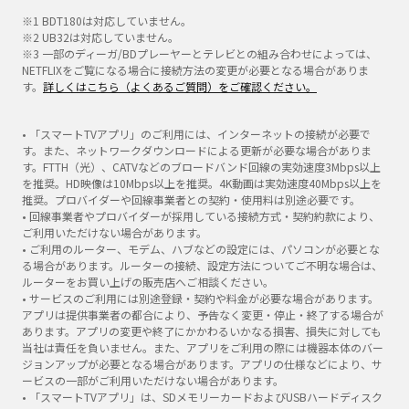
※1 BDT180は対応していません。
※2 UB32は対応していません。
※3 一部のディーガ/BDプレーヤーとテレビとの組み合わせによっては、
NETFLIXをご覧になる場合に接続方法の変更が必要となる場合がありま
す。
詳しくはこちら（よくあるご質問）をご確認ください。
• 「スマートTVアプリ」のご利用には、インターネットの接続が必要で
す。また、ネットワークダウンロードによる更新が必要な場合がありま
す。FTTH（光）、CATVなどのブロードバンド回線の実効速度3Mbps以上
を推奨。HD映像は10Mbps以上を推奨。4K動画は実効速度40Mbps以上を
推奨。プロバイダーや回線事業者との契約・使用料は別途必要です。
• 回線事業者やプロバイダーが採用している接続方式・契約約款により、
ご利用いただけない場合があります。
• ご利用のルーター、モデム、ハブなどの設定には、パソコンが必要とな
る場合があります。ルーターの接続、設定方法についてご不明な場合は、
ルーターをお買い上げの販売店へご相談ください。
• サービスのご利用には別途登録・契約や料金が必要な場合があります。
アプリは提供事業者の都合により、予告なく変更・停止・終了する場合が
あります。アプリの変更や終了にかかわるいかなる損害、損失に対しても
当社は責任を負いません。また、アプリをご利用の際には機器本体のバー
ジョンアップが必要となる場合があります。アプリの仕様などにより、サ
ービスの一部がご利用いただけない場合があります。
• 「スマートTVアプリ」は、SDメモリーカードおよびUSBハードディスク