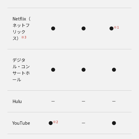
Netflix（
ネットフ
※1
●
●
●
リック
※3
ス）
デジタ
ル・コン
●
●
●
サートホ
ール
Hulu
－
－
－
※2
YouTube
●
－
●