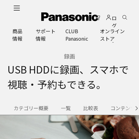
メ
イ
ロ
ン
グ
コ
商品
サポート
CLUB
オンライン
イ
ン
情報
情報
Panasonic
ストア
ン
テ
ン
ツ
録画
に
USB HDDに録画、スマホで
ス
キ
視聴・予約もできる。
ッ
プ
カテゴリー概要
一覧
比較表
コンテンツ