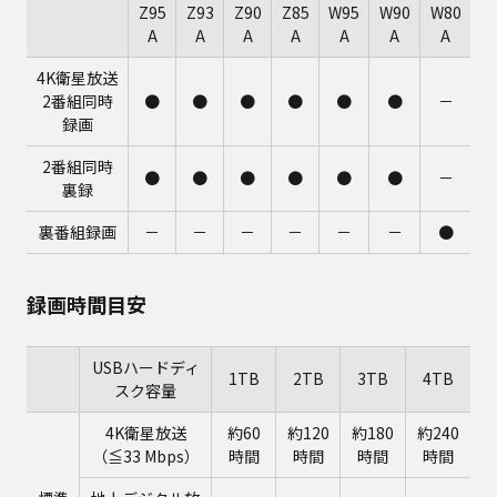
Z95
Z93
Z90
Z85
W95
W90
W80
A
A
A
A
A
A
A
4K衛星放送
2番組同時
●
●
●
●
●
●
－
録画
2番組同時
●
●
●
●
●
●
－
裏録
裏番組録画
－
－
－
－
－
－
●
録画時間目安
USBハードディ
1TB
2TB
3TB
4TB
スク容量
4K衛星放送
約60
約120
約180
約240
（≦33 Mbps）
時間
時間
時間
時間