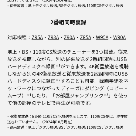
• 従来放送：地上デジタル放送/BSデジタル放送/110度CSデジタル放送
2番組同時裏録
対応機種：
Z95A
・
Z93A
・
Z90A
・
Z85A
・
W95A
・
W90A
地上・BS・110度CS放送のチューナーを3つ搭載。従来
放送を視聴しながら、別の従来放送を2番組同時にUSB
ハードディスクへ録画
ができます。4K衛星放送を視聴
※3
しながら別の4K衛星放送と従来放送を2番組同時にUSB
ハードディスクに録画
することも可能。録画番組をネ
※2
ットワークにつながったディーガにダビング（コピー・
ムーブ）
したり、「お部屋ジャンプリンク
」を使っ
※4
※5
て他の部屋のテレビで再生が可能です。
• 4K衛星放送：BS4K･110度CS4K放送を示します。110度CS4Kは、現在放
送されていません。（2024年10月現在）
• 従来放送：地上デジタル放送/BSデジタル放送/110度CSデジタル放送