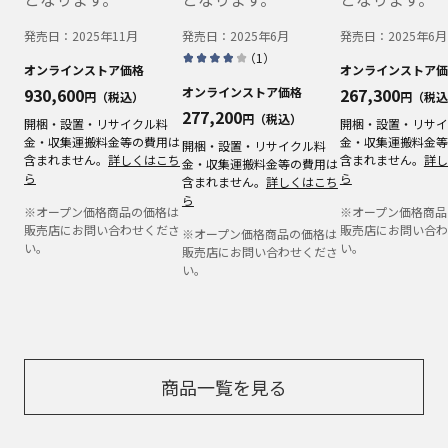
発売日：
2025年11月
発売日：
2025年6月
発売日：
2025年6月
（
1
）
オンラインストア価格
オンラインストア価
930,600
オンラインストア価格
267,300
円（税込）
円（税込
277,200
円（税込）
開梱・設置・リサイクル料
開梱・設置・リサイ
金・収集運搬料金等の費用は
金・収集運搬料金等
開梱・設置・リサイクル料
含まれません。
詳しくはこち
含まれません。
詳し
金・収集運搬料金等の費用は
ら
ら
含まれません。
詳しくはこち
ら
※オープン価格商品の価格は
※オープン価格商品
販売店にお問い合わせくださ
販売店にお問い合わ
※オープン価格商品の価格は
い。
い。
販売店にお問い合わせくださ
い。
商品一覧を見る