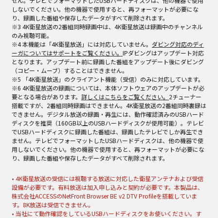
せん。テレビでフォーマットしたUSBハードディスクは、他の機器で使用
しないでください。他の機器で使用すると、再フォーマットが必要にな
り、録画した番組や保存したデータがすべて削除されます。
※3 4K衛星放送の2番組同時録画中は、4K衛星放送は録画中のチャンネル
のみ視聴可能。
※4 本機能は「4K衛星放送」には対応していません。
ダビング対応のディ
ーガについてはサポートをご覧ください。
IPダビングはアップデート対応
となります。アップデート前に録画した番組をアップデート後にダビング
（コピー・ムーブ）することはできません。
※5 「4K衛星放送」のクライアント機能（受信）のみに対応しています。
※6 4K衛星放送の録画については、本体ソフトウェアのアップデートが必
要となる場合があります。
詳しくはこちらをご覧ください。
2チューナー
搭載ですが、2番組同時録画はできません。4K衛星放送の2番組同時裏録は
できません。デジタル放送の録画・再生には、動作確認済みのUSBハード
ディスクを推奨（160GB以上のUSBハードディスクが使用可能）。テレビ
でUSBハードディスクに録画した番組は、録画したテレビでしか再生でき
ません。テレビでフォーマットしたUSBハードディスクは、他の機器で使
用しないでください。他の機器で使用すると、再フォーマットが必要にな
り、録画した番組や保存したデータがすべて削除されます。
• 4K衛星放送の受信には視聴する放送に対応した衛星アンテナおよび受信
設備が必要です。有料放送は加入申し込みと契約が必要です。本製品は、
株式会社ACCESSのNetFront Browser BE v2 DTV Profileを搭載していま
す。8K放送は受信できません。
• 当社にて動作確認をしているUSBハードディスクをお使いください。す