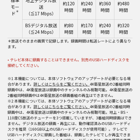
標準
地上デジタル放
約120
約240
約360
約480
モー
送
時間
時間
時間
時間
＊
ド
（≦17 Mbps）
BSデジタル放送
約80
約170
約240
約320
（≦24 Mbps）
時間
時間
時間
時間
＊放送そのままの画質で記録します。録画時間は転送レートにより異なり
ます。
• テレビ本体に録画することはできません。別売のUSBハードディスクを
接続してください。
※1 本機能については、本体ソフトウェアのアップデートが必要となる場
合があります。
詳しくはこちらをご覧ください。
4K衛星放送の2番組同時
録画中は、4K衛星放送は録画中のチャンネルのみ視聴可能。4K衛星放送の
2番組同時録画中は4K衛星放送の録画番組の再生はできません。
※2 本機能については、本体ソフトウェアのアップデートが必要となる場
合があります。
詳しくはこちらをご覧ください。
4K衛星放送の2番組同時
録画中は、4K衛星放送は録画中のチャンネルのみ視聴可能。地上・BS・
110度CS放送のチューナーを3つ搭載していますが、3番組同時録画はでき
ません。デジタル放送の録画・再生には、動作確認済みのUSBハードディ
スクを推奨（160GB以上のUSBハードディスクが使用可能）。テレビで
USBハードディスクに録画した番組は、録画したテレビでしか再生できま