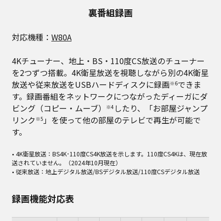
裏番組録画
対応機種：
W80A
4Kチューナー、地上・BS・110度CS放送のチューナー
を2つずつ搭載。4K衛星放送を視聴しながら別の4K衛星
放送や従来放送をUSBハードディスクに録画
できま
※6
す。録画番組をネットワークにつながったディーガにダ
ビング（コピー・ムーブ）
したり、「お部屋ジャンプ
※4
リンク
」を使って他の部屋のテレビで再生が可能で
※5
す。
• 4K衛星放送：BS4K･110度CS4K放送を示します。110度CS4Kは、現在放
送されていません。（2024年10月現在）
• 従来放送：地上デジタル放送/BSデジタル放送/110度CSデジタル放送
録画機能対応表