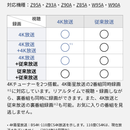
対応機種：
Z95A
・
Z93A
・
Z90A
・
Z85A
・
W95A
・
W90A
4Kチューナーを2つ搭載。4K衛星放送の2番組同時録画
に対応しています。リアルタイムで視聴・録画しなが
※1
ら、裏番組も同時に録画ができます。また、4K放送と
従来放送の裏番組録画
も可能。お気に入りの番組を見
※2
逃しません。
• 4K衛星放送：BS4K･110度CS4K放送を示します。110度CS4Kは、現在放
送されていません。（2024年10月現在）