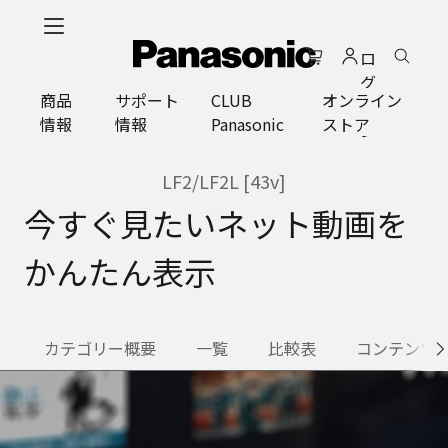
メ
イ
ロ
ン
グ
コ
商品
サポート
CLUB
オンライン
イ
ン
情報
情報
Panasonic
ストア
ン
テ
ン
ツ
LF2/LF2L [43v]
に
今すぐ見たいネット動画を
ス
キ
かんたん表示
ッ
プ
カテゴリー概要
一覧
比較表
コンテンツ