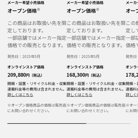
メーカー希望小売価格
メーカー希望小売価格
メーカ
※
※
オープン価格
オープン価格
オー
この商品はお取扱い先を限
この商品はお取扱い先を限
この
定しております。
定しております。
定し
一部店舗ではメーカー指定
一部店舗ではメーカー指定
一部
価格での販売となります。
価格での販売となります。
価格
発売日：
2025年5月
発売日：
2025年5月
発売日
オンラインストア価格
オンラインストア価格
オンラ
209,880
168,300
178,
円（税込）
円（税込）
開梱・設置・リサイクル料金・収集
開梱・設置・リサイクル料金・収集
開梱・
運搬料金等の費用は含まれません。
運搬料金等の費用は含まれません。
運搬料
詳しくはこちら
詳しくはこちら
詳しく
※オープン価格商品の価格は販売店
※オープン価格商品の価格は販売店
※オー
にお問い合わせください。
にお問い合わせください。
にお問