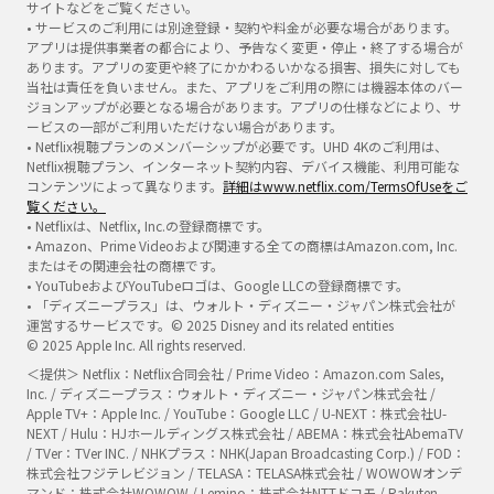
サイトなどをご覧ください。
• サービスのご利用には別途登録・契約や料金が必要な場合があります。
アプリは提供事業者の都合により、予告なく変更・停止・終了する場合が
あります。アプリの変更や終了にかかわるいかなる損害、損失に対しても
当社は責任を負いません。また、アプリをご利用の際には機器本体のバー
ジョンアップが必要となる場合があります。アプリの仕様などにより、サ
ービスの一部がご利用いただけない場合があります。
• Netflix視聴プランのメンバーシップが必要です。UHD 4Kのご利用は、
Netflix視聴プラン、インターネット契約内容、デバイス機能、利用可能な
コンテンツによって異なります。
詳細はwww.netflix.com/TermsOfUseをご
覧ください。
• Netflixは、Netflix, Inc.の登録商標です。
• Amazon、Prime Videoおよび関連する全ての商標はAmazon.com, Inc.
またはその関連会社の商標です。
• YouTubeおよびYouTubeロゴは、Google LLCの登録商標です。
• 「ディズニープラス」は、ウォルト・ディズニー・ジャパン株式会社が
運営するサービスです。© 2025 Disney and its related entities
© 2025 Apple Inc. All rights reserved.
＜提供＞ Netflix：Netflix合同会社 / Prime Video：Amazon.com Sales,
Inc. / ディズニープラス：ウォルト・ディズニー・ジャパン株式会社 /
Apple TV+：Apple Inc. / YouTube：Google LLC / U-NEXT：株式会社U-
NEXT / Hulu：HJホールディングス株式会社 / ABEMA：株式会社AbemaTV
/ TVer：TVer INC. / NHKプラス：NHK(Japan Broadcasting Corp.) / FOD：
株式会社フジテレビジョン / TELASA：TELASA株式会社 / WOWOWオンデ
マンド：株式会社WOWOW / Lemino：株式会社NTTドコモ / Rakuten