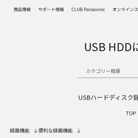
メ
商品情報
サポート情報
CLUB Panasonic
オンライン
イ
ン
コ
ン
テ
USB H
ン
ツ
に
ス
カテゴリー概要
キ
ッ
プ
USBハードディス
TOP
録画機能
便利な録画機能