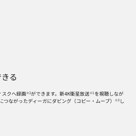
できる
ィスクへ録画
ができます。新4K衛星放送
を視聴しなが
※2
※1
につながったディーガにダビング（コピー・ムーブ）
し
※3