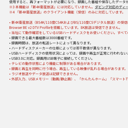
使用すると、再フォーマットが必要になり、録画した番組や保存したデータ
※3 本機能は「新4K衛星放送」には対応していません。
ダビング対応のディ
※4 「新4K衛星放送」のクライアント機能（受信）のみに対応しています。
• 新4K衛星放送（BS4K/110度CS4KおよびBS/110度CSデジタル放
Browser BE v2 DTV Profileを搭載しています。8K放送は受信できません。
• 当社にて動作確認をしているUSBハードディスクをお使いください。す
• 録画できる最大番組数は3000番組です。
• 録画時間は、放送の転送レートによって異なります。
• ハードディスクメーカーの仕様によっては若干数値が異なります。
• USBハードディスクの使用状況によっては、録画や再生が正常に行われな
• USB3.0に対応。録画用USB端子に接続してください。
• テレビの動作状態により機能に制限がある場合があります。
• 録画と再生を同時に行う場合、再生している映像が乱れる場合があります。
• ラジオ放送やデータ放送は記録できません。
• 外部入力、USBメモリー（動画/静止画）、「かんたんホーム」「スマート