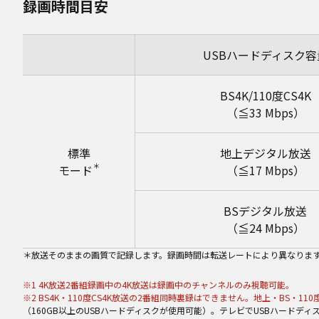
録画時間目安
USBハードディスク容
BS4K/110度CS4K
（≦33 Mbps）
標準
地上デジタル放送
＊
モード
（≦17 Mbps）
BSデジタル放送
（≦24 Mbps）
＊放送そのままの画質で記録します。録画時間は転送レートにより異なりま
※1 4K放送2番組録画中の4K放送は録画中のチャンネルのみ視聴可能。
※2 BS4K・110度CS4K放送の2番組同時裏録はできません。地上・BS・
（160GB以上のUSBハードディスクが使用可能）。テレビでUSBハード