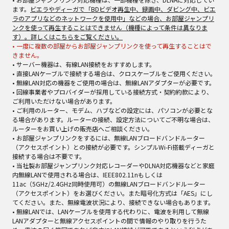
ます。
ビエラやディーガで「BDビデオ再生中、録画中、ダビング中、ビエ
ラのアプリなどのネットワークを使用中」などの場合、お部屋ジャンプリ
ンクを使って再生することはできません（機種によって条件は異なりま
す）。詳しくはこちらをご覧ください。
• 一度に複数の部屋からお部屋ジャンプリンクを使って再生することはで
きません。
• サーバー機器は、有線LAN接続をおすすめします。
• 直接LANケーブルで接続する場合は、クロスケーブルをご使用ください。
• 無線LAN対応の機器をご使用の場合は、無線LANアダプターが必要です。
• 回線事業者やプロバイダーが採用している接続方式・契約約款により、
ご利用いただけない場合があります。
• ご利用のルーター、モデム、ハブなどの設定には、パソコンが必要とな
る場合があります。ルーターの接続、設定方法についてご不明な場合は、
ルーターをお買い上げの販売店へご相談ください。
• お部屋ジャンプリンクをするには、無線LANブロードバンドルーター
（アクセスポイント）との接続が必要です。シンプルWi-Fi搭載ディーガと
接続する場合は不要です。
• 当社製お部屋ジャンプリンク対応レコーダーやDLNA対応機器などと家庭
内無線LANで使用される場合は、IEEE802.11nもしくは
11ac（5GHz/2.4GHz同時使用可）の無線LANブロードバンドルーター
（アクセスポイント）をお選びください。また暗号化方式は「AES」にし
てください。また、無線電波状況により、接続できない場合もあります。
• 無線LANでは、LANケーブルを使用する代わりに、電波を利用して無線
LANアダプターと無線アクセスポイントの間で情報のやり取りを行うた