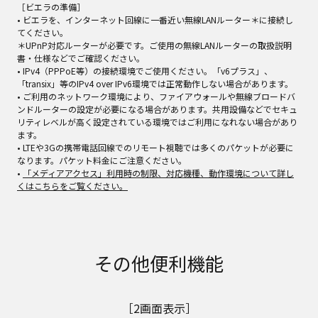
［ビエラの準備］
• ビエラを、インターネット回線に一番近い無線LANルーター＊に接続し
てください。
＊UPnP対応ルーターが必要です。ご使用の無線LANルーターの取扱説明
書・仕様などでご確認ください。
• IPv4（PPPoE等）の接続環境でご使用ください。「v6プラス」、
「transix」等のIPv4 over IPv6環境では正常動作しない場合があります。
• ご利用のネットワーク環境により、ファイアウォールや無線ブロードバ
ンドルーターの設定が必要になる場合があります。共用設備などでセキュ
リティレベルが高く設定されている環境ではご利用になれない場合があり
ます。
• LTEや3Gの携帯電話回線でのリモート視聴では多くのパケットが必要に
なります。パケット料金にご注意ください。
•
「メディアアクセス」利用時の制限、対応機種、動作環境について詳し
くはこちらをご覧ください。
その他便利機能
［2画面表示］