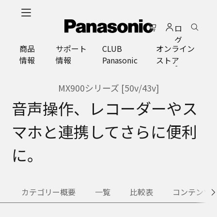
メ
イ
ロ
ン
グ
コ
商品
サポート
CLUB
オンライン
イ
ン
情報
情報
Panasonic
ストア
ン
テ
ン
ツ
MX900シリーズ [50v/43v]
に
音声操作、レコーダーやス
ス
キ
マホと連携してさらに便利
ッ
プ
に。
カテゴリー概要
一覧
比較表
コンテンツ