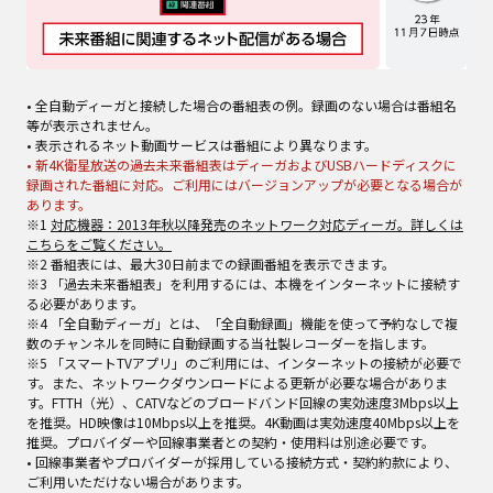
• 全自動ディーガと接続した場合の番組表の例。録画のない場合は番組名
等が表示されません。
• 表示されるネット動画サービスは番組により異なります。
• 新4K衛星放送の過去未来番組表はディーガおよびUSBハードディスクに
録画された番組に対応。ご利用にはバージョンアップが必要となる場合が
あります。
※1
対応機器：2013年秋以降発売のネットワーク対応ディーガ。詳しくは
こちらをご覧ください。
※2 番組表には、最大30日前までの録画番組を表示できます。
※3 「過去未来番組表」を利用するには、本機をインターネットに接続す
る必要があります。
※4 「全自動ディーガ」とは、「全自動録画」機能を使って予約なしで複
数のチャンネルを同時に自動録画する当社製レコーダーを指します。
※5 「スマートTVアプリ」のご利用には、インターネットの接続が必要で
す。また、ネットワークダウンロードによる更新が必要な場合がありま
す。FTTH（光）、CATVなどのブロードバンド回線の実効速度3Mbps以上
を推奨。HD映像は10Mbps以上を推奨。4K動画は実効速度40Mbps以上を
推奨。プロバイダーや回線事業者との契約・使用料は別途必要です。
• 回線事業者やプロバイダーが採用している接続方式・契約約款により、
ご利用いただけない場合があります。