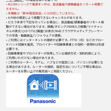
• MZ/MXシリーズで電源オン中は、放送番組や録画番組をリモート視聴で
きません。
• 本機能は「新4K衛星放送」には対応していません。
• A-PABの規定により視聴できないチャンネルがあります。
• ビエラ本体で下記を行っている場合に、放送番組/録画番組のリモート視
聴ができない場合があります。録画/ダビング/HDMI入力視聴/マイチャン
ネルの表示/ひかりTV/2画面/3D表示/Webブラウザやメディアプレーヤー
での写真・動画再生/ソフトウェアの更新。
• ご利用にはインターネットの接続が必要です。FTTH（光）などのブロー
ドバンド回線を推奨。プロバイダーや回線事業者との契約・使用料は別途
必要です。
• 回線事業者やプロバイダーが採用している接続方式・契約約款により、
ご利用いただけない場合があります。
• ご利用のルーター、モデム、ハブなどの設定には、パソコンが必要とな
る場合があります。ルーターの接続、設定方法についてご不明な場合は、
ルーターをお買い上げの販売店へご相談ください。