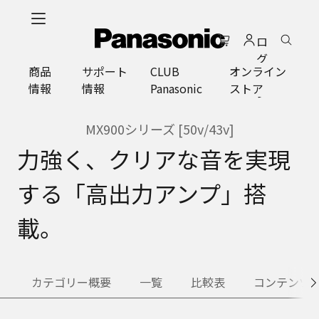
メ
イ
ロ
ン
グ
コ
商品
サポート
CLUB
オンライン
イ
ン
情報
情報
Panasonic
ストア
ン
テ
ン
ツ
MX900シリーズ [50v/43v]
に
力強く、クリアな音を実現
ス
キ
する「高出力アンプ」搭
ッ
プ
載。
カテゴリー概要
一覧
比較表
コンテンツ