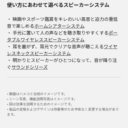
使い方にあわせて選べるスピーカーシステム
・ 映画やスポーツ鑑賞をキレのいい高音と迫力の重低
音で楽しめる
ホームシアターシステム
・ 手元に置いて人の声などを聴き取りやすくする
ポー
タブルワイヤレススピーカーシステム
・ 耳を塞がず、耳元でクリアな音声が聴こえる
ワイヤ
レスネックスピーカーシステム
・ 明かりとスピーカーがひとつになって、音が降り注
ぐ
サウンドシリーズ
• 画面はハメコミ合成のイメージです。
• シーン写真、機能説明写真はイメージです。
• 図は効果を説明するためのイメージです。
• 製品の定格およびデザインは改善等のため予告なく変更する場合があり
ます。