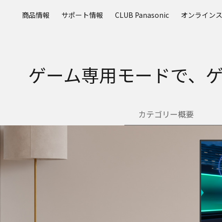
メ
商品情報
サポート情報
CLUB Panasonic
オンライン
イ
ン
コ
ン
テ
ゲーム専用モードで、ゲ
ン
ツ
に
ス
カテゴリー概要
キ
ッ
プ