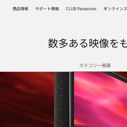
メ
商品情報
サポート情報
CLUB Panasonic
オンライン
イ
ン
コ
ン
テ
数多ある映像を
ン
ツ
に
ス
カテゴリー概要
キ
ッ
プ