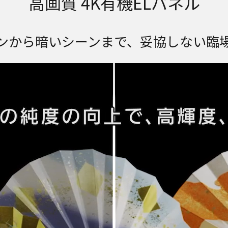
高画質 4K有機ELパネル
ンから暗いシーンまで、妥協しない臨