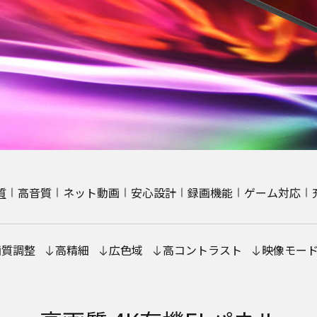
質
高音質
ネット動画
安心設計
録画機能
ゲーム対応
画質調整
高精細
広色域
高コントラスト
映像モー