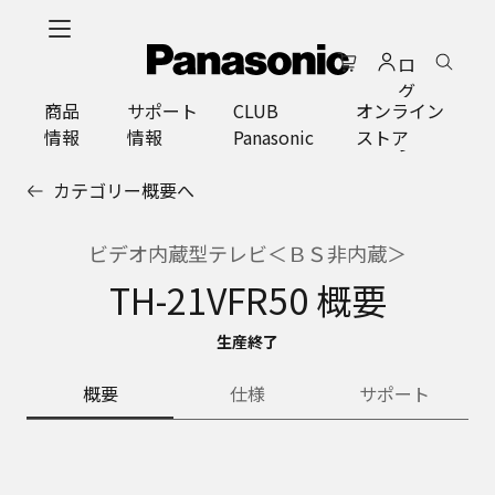
メ
イ
ロ
ン
グ
コ
商品
サポート
CLUB
オンライン
イ
ン
情報
情報
Panasonic
ストア
ン
テ
ン
カテゴリー概要へ
ツ
に
ス
ビデオ内蔵型テレビ＜ＢＳ非内蔵＞
キ
TH-21VFR50 概要
ッ
プ
生産終了
概要
仕様
サポート