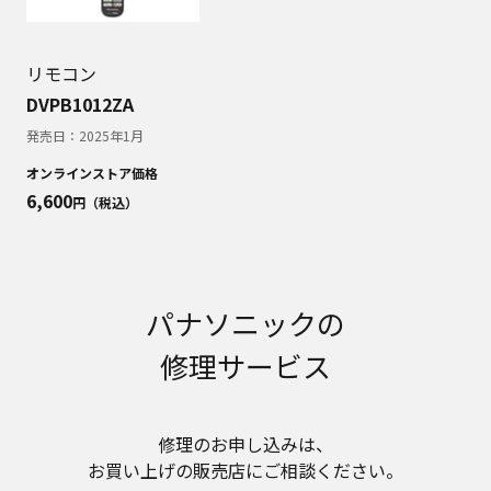
お近くの当社商品の取扱店、または当社サービス
会社に直接お問い合わせください。
本ウェブサイトのサービスに係わる損害の免責
リモコン
本ウェブサイトのサービスの利用、または利用できな
DVPB1012ZA
かったことにより万一損害（データの破損・業務の中
断・営業情報の損失などによる損害を含む）が生じ、
発売日：
2025年1月
たとえそのような損害の発生や第三者からの賠償請求
オンラインストア価格
の可能性があることについてあらかじめ知らされた場
6,600
合でも、当社は一切責任を負いませんことをご了承く
円（税込）
ださい。
本ウェブサイトのサービスの中止、変更など
本ウェブサイトのサービスは予告なく中止、または内
容や条件を変更する場合があります。あらかじめご了
パナソニックの
承ください。
修理サービス
お問い合わせ
取扱説明書は、商品をご購入いただいたお客様のため
の資料です。本ウェブサイトに公開されている取扱説
明書について、ご購入のお客様以外からのお問い合わ
修理のお申し込みは、​
せにはお応えできない場合がありますことを、ご了承
お買い上げの販売店にご相談ください。​
ください。