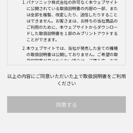
パナソニック株式会社の許可なく本ウェブサイト
に公開されている取扱説明書の内容の一部、また
は全部を複製、改変したり、送信したりすること
はできません。お客さまは、お持ちの当社商品の
ご利用のために、本ウェブサイトからダウンロー
ドした取扱説明書を１部のみプリントアウトする
ことができます。
本ウェブサイトでは、当社が発売した全ての機種
の取扱説明書は公開しておりません。ご希望の取
扱説明書が見つからない場合は、ご購入店、お近
くの当社商品の取扱店、または当社サービス会社
に直接お問い合わせの上、ご購入いただきますよ
以上の内容にご同意いただいた上で取扱説明書をご利用
うお願いいたします。ただし、商品自体の生産中
ください
止などの理由により、当該商品につき取扱説明書
をご提供できない場合がありますので、あらかじ
めご了承ください。
同意する
本ウェブサイトに公開されている取扱説明書の対
象商品が生産中止などの理由でご購入できない場
合がありますので、あらかじめご了承ください。
取扱説明書の内容