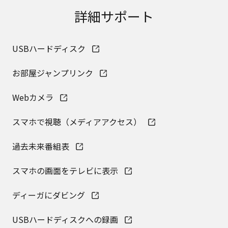
取扱説明書に記載のご相談窓口における個人情報
詳細サポート
のお取り扱いについて。パナソニック株式会社お
よびその関係会社は、お客様の個人情報やご相談
内容を、ご相談への対応や修理、その確認などの
USBハードディスク
ために利用し、その記録を残すことがあります。
また、個人情報を適切に管理し、修理業務を委託
する場合や正当な理由がある場合を除き、第三者
お部屋ジャンプリンク
に提供しません。お問い合わせは、ご相談された
窓口にご連絡ください。
Webカメラ
なお、本ウェブサイトに公開されている取扱説明
書は、原則として商品が発売された当初のものを
スマホで視聴（メディアアクセス）
掲載しています。したがいまして、会社名やお客
様ご相談窓口の連絡先などが変更されている場合
があります。また、本ウェブサイトに公開されて
過去未来番組表
いる説明書の記載内容と、お客様がお持ちの商品
の仕様がその後のマイナーチェンジにより、異な
スマホの画面をテレビに表示
る場合があります。本ウェブサイトに公開されて
いる取扱説明書の内容とお手持ちの商品の仕様に
ディーガにダビング
相違がある場合は、ご購入店、お近くの当社商品
の取扱店、または当社サービス会社に直接お問い
USBハードディスクへの録画
合わせください。また、商品に同梱される取扱説