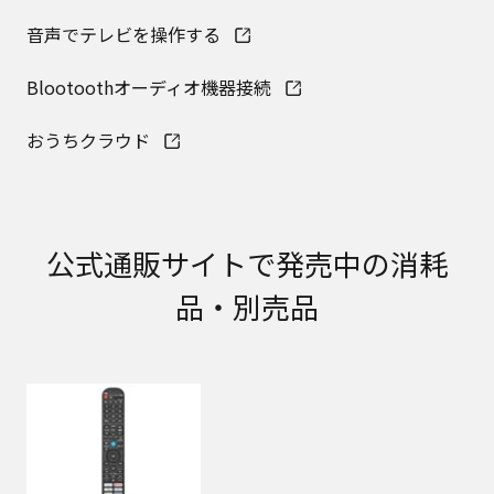
明書が改訂されている場合、当社の選択により、
予告なく、発売当初のものに代えて、改訂版を本
音声でテレビを操作する
ウェブサイトに掲載する場合もあります。ただ
し、本ウェブサイトに公開されている取扱説明書
Blootoothオーディオ機器接続
は、商品本体に同梱する取扱説明書の変更の度に
修正・更新するものではありません。
おうちクラウド
商品には、取扱説明書を補足する操作ガイドなど
の印刷物が同梱されていることがありますが、本
ウェブサイトではそれらの印刷物は公開しており
ませんことをご了承ください。
公式通販サイトで発売中の消耗
安全上のご注意
商品ご使用時の安全上のご注意については、取扱
品・別売品
説明書に記載または別途同梱の別紙にてお客様に
ご提供しておりますが、本ウェブサイトでは別紙
にて提供している情報は公開しておりません。
取扱説明書中に記載する安全上のご注意は、法的
規制などの変化に応じて変更する場合がありま
す。お手持ちの商品に関し、本ウェブサイトに公
開されている取扱説明書に記載の安全上のご注意
についてのご質問等がありましたら、ご購入店、