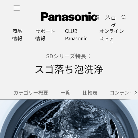
メ
イ
ロ
ン
グ
コ
商品
サポート
CLUB
オンライン
イ
ン
情報
情報
Panasonic
ストア
ン
テ
ン
ツ
SDシリーズ特長：
に
スゴ落ち泡洗浄
ス
キ
ッ
プ
カテゴリー概要
一覧
比較表
コンテンツ