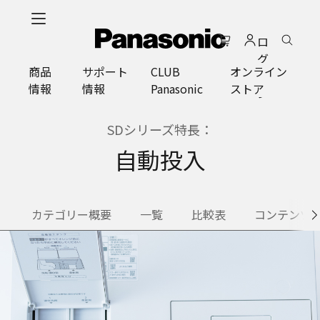
メ
イ
ロ
ン
グ
コ
商品
サポート
CLUB
オンライン
イ
ン
情報
情報
Panasonic
ストア
ン
テ
ン
ツ
SDシリーズ特長：
に
自動投入
ス
キ
ッ
プ
カテゴリー概要
一覧
比較表
コンテンツ