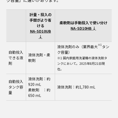
ク容量」に違いがあります。
計量・投入の
手間がより省
柔軟剤は手動投入で使い分け
ける
NA-SD10HB ↓
NA-SD10UB
↓
※1
液体洗剤のみ（業界最大
タン
自動投入
ク容量）
液体洗剤・柔
できる液
※1 国内家庭用洗濯機の液体洗剤タ
軟剤
剤
ンクにおいて。2025年8月21日現
在。
液体洗剤：約
自動投入
920 mL
タンク容
液体洗剤：約1,780 mL
柔軟剤 ：約
量
650 mL