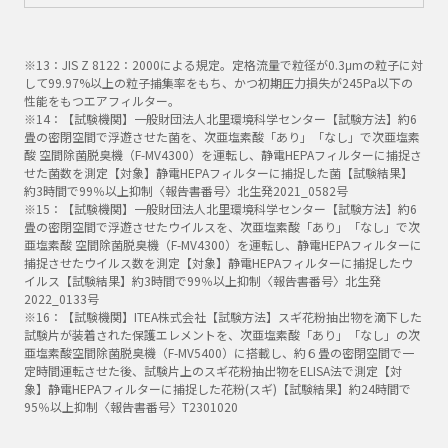
※13：JIS Z 8122：2000による規定。定格流量で粒径が0.3μmの粒子に対
して99.97%以上の粒子捕集率をもち、かつ初期圧力損失が245Pa以下の
性能をもつエアフィルター。
※14：【試験機関】一般財団法人北里環境科学センター【試験方法】約6
畳の密閉空間で浮遊させた菌を、次亜塩素酸「あり」「なし」で次亜塩素
酸 空間除菌脱臭機（F-MV4300）を運転し、静電HEPAフィルターに捕捉さ
せた菌数を測定【対象】静電HEPAフィルターに捕捉した菌【試験結果】
約3時間で99％以上抑制〈報告書番号〉北生発2021_0582号
※15：【試験機関】一般財団法人北里環境科学センター【試験方法】約6
畳の密閉空間で浮遊させたウイルスを、次亜塩素酸「あり」「なし」で次
亜塩素酸 空間除菌脱臭機（F-MV4300）を運転し、静電HEPAフィルターに
捕捉させたウイルス数を測定【対象】静電HEPAフィルターに捕捉したウ
イルス【試験結果】約3時間で99％以上抑制〈報告書番号〉北生発
2022_0133号
※16：【試験機関】ITEA株式会社【試験方法】スギ花粉抽出物を滴下した
試験片が装着された保護エレメントを、次亜塩素酸「あり」「なし」の次
亜塩素酸空間除菌脱臭機（F-MV5400）に搭載し、約６畳の密閉空間で一
定時間運転させた後、試験片上のスギ花粉抽出物をELISA法で測定【対
象】静電HEPAフィルターに捕捉した花粉(スギ)【試験結果】約24時間で
95％以上抑制〈報告書番号〉T2301020