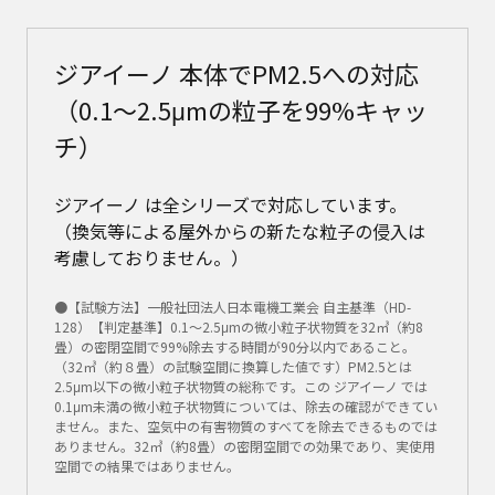
ジアイーノ 本体でPM2.5への対応
（0.1～2.5μmの粒子を99%キャッ
チ）
ジアイーノ は全シリーズで対応しています。
（換気等による屋外からの新たな粒子の侵入は
考慮しておりません。）
●【試験方法】一般社団法人日本電機工業会 自主基準（HD-
128）【判定基準】0.1～2.5μmの微小粒子状物質を32㎥（約8
畳）の密閉空間で99%除去する時間が90分以内であること。
（32㎥（約８畳）の試験空間に換算した値です）PM2.5とは
2.5μm以下の微小粒子状物質の総称です。この ジアイーノ では
0.1μm未満の微小粒子状物質については、除去の確認ができてい
ません。また、空気中の有害物質のすべてを除去できるものでは
ありません。32㎥（約8畳）の密閉空間での効果であり、実使用
空間での結果ではありません。