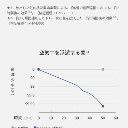
★3：放出した気体状次亜塩素酸による、約6畳の密閉空間における、約2
※3
時間後の効果
。（検証機種：F-MV2300）
※4
★4：約2ヵ月間運転したトレー水に菌を投入した、約3時間後の効果
。
（検証機種：F-MV4300）
空気中を浮遊する菌
※1