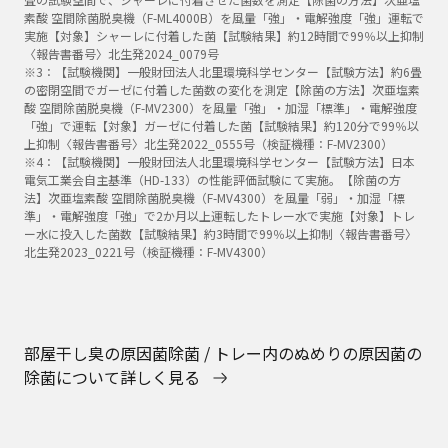
素酸 空間除菌脱臭機（F-ML4000B）を風量「強」・電解強度「強」運転で
実施【対象】シャーレに付着した菌【試験結果】約12時間で99％以上抑制
〈報告書番号〉北生発2024_0079号
※3：【試験機関】一般財団法人北里環境科学センター【試験方法】約6畳
の密閉空間でガーゼに付着した菌数の変化を測定【除菌の方法】次亜塩素
酸 空間除菌脱臭機（F-MV2300）を風量「強」・加湿「標準」・電解強度
「強」で運転【対象】ガーゼに付着した菌【試験結果】約120分で99％以
上抑制〈報告書番号〉北生発2022_0555号（検証機種：F-MV2300）
※4：【試験機関】一般財団法人北里環境科学センター【試験方法】日本
電気工業会自主基準（HD-133）の性能評価試験にて実施。【除菌の方
法】次亜塩素酸 空間除菌脱臭機（F-MV4300）を風量「弱」・加湿「標
準」・電解強度「強」で2か月以上運転したトレー水で実施【対象】トレ
ー水に投入した菌数【試験結果】約3時間で99％以上抑制〈報告書番号〉
北生発2023_0221号（検証機種：F-MV4300）
部屋干し臭の原因菌除菌 / トレー内のぬめりの原因菌の
除菌について詳しく見る