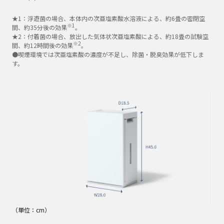
★1：浮遊菌の場合、本体内の次亜塩素酸水溶液による、約6畳の密閉空
※1
間、約35分後の効果
。
★2：付着菌の場合、放出した気体状次亜塩素酸による、約18畳の試験空
※2
間、約12時間後の効果
。
●喫煙環境では次亜塩素酸の濃度が不足し、除菌・脱臭効果が低下しま
す。
（単位：cm）