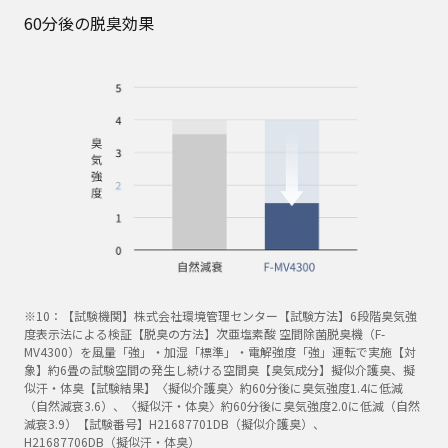
60分後の脱臭効果
※10：【試験機関】株式会社環境管理センター【試験方法】6段階臭気強
度表示法による検証【脱臭の方法】次亜塩素酸 空間除菌脱臭機（F-
MV4300）を風量「強」・加湿「標準」・電解強度「強」運転で実施【対
象】約6畳の試験空間の発生し続ける空間臭【臭気成分】擬似介護臭、擬
似汗・体臭【試験結果】〈擬似介護臭〉約60分後に臭気強度1.4に低減
（自然減衰3.6）、〈擬似汗・体臭〉約60分後に臭気強度2.0に低減（自然
減衰3.9）【試験番号】H21687701DB（擬似介護臭）、
H21687706DB（擬似汗・体臭）