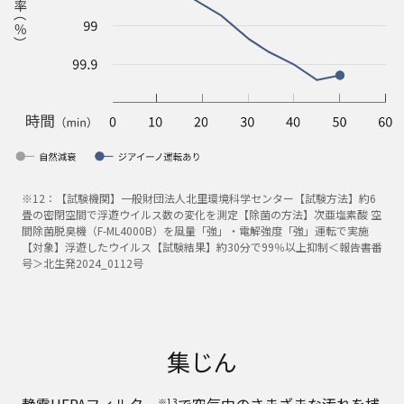
※12：【試験機関】一般財団法人北里環境科学センター【試験方法】約6
畳の密閉空間で浮遊ウイルス数の変化を測定【除菌の方法】次亜塩素酸 空
間除菌脱臭機（F-ML4000B）を風量「強」・電解強度「強」運転で実施
【対象】浮遊したウイルス【試験結果】約30分で99％以上抑制＜報告書番
号＞北生発2024_0112号
集じん
静電HEPAフィルター
で空気中のさまざまな汚れを捕
※13