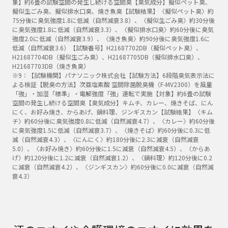
象】約6畳の試験空間の発生し続ける空間臭【臭気成分】擬似ペット臭、
擬似生ごみ臭、擬似排水口臭、焼き魚臭【試験結果】〈擬似ペット臭〉約
75分後に臭気強度1.8に低減（自然減衰3.8）、〈擬似生ごみ臭〉約30分後
に臭気強度1.8に低減（自然減衰3.3）、〈擬似排水口臭〉約60分後に臭気
強度2.0に低減（自然減衰3.9）、〈焼き魚臭〉約90分後に臭気強度1.6に
低減（自然減衰3.6）【試験番号】H21687702DB（擬似ペット臭）、
H21687704DB（擬似生ごみ臭）、H21687705DB（擬似排水口臭）、
H21687703DB（焼き魚臭）
※9：【試験機関】パナソニック株式会社【試験方法】6段階臭気表示法に
よる検証【脱臭の方法】次亜塩素酸 空間除菌脱臭機（F-MV2300）を風量
「強」・加湿「標準」・電解強度「強」運転で実施【対象】約6畳の試験
空間の発生し続ける空間臭【臭気成分】キムチ、カレー、焼きそば、にん
にく、お好み焼き、からあげ、鍋料理、ジンギスカン【試験結果】〈キム
チ〉約60分後に臭気強度0.8に低減（自然減衰4.7）、〈カレー〉約60分後
に臭気強度1.5に低減（自然減衰3.7）、〈焼きそば〉約60分後に0.3に低
減（自然減衰4.3）、〈にんにく〉約180分後に2.3に減衰（自然減衰
5.0）、〈お好み焼き〉約60分後に1.5に減衰（自然減衰4.5）、〈からあ
げ〉約120分後に1.2に減衰（自然減衰1.2）、〈鍋料理〉約120分後に0.2
に減衰（自然減衰4.2）、〈ジンギスカン〉約60分後に0.0に減衰（自然減
衰4.3）