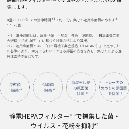
集します。
＊1
＊
8畳で（13㎥）での清浄時間
：約30分。集じん適用床面積のめやす
2
：～8畳
＊1：清浄時間とは、風量「強」・加湿「多め」運転時、「日本電機工業
会規格（JEM1467）」に基づく試験方法により算出。
＊2：適用床面積とは、「日本電機工業会規格（JEM1467）」で定められ
た基準により、30分できれいにできる部屋の広さを表し、集じんによる適
用床面積の目安です。
静電HEPAフィルター
で捕集した菌・
※13
ウイルス・花粉を抑制
★4