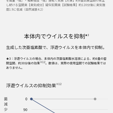
を風量「強」・電解強度「強」運転で実施【対象】約6畳試験空間の発生
し続ける空間臭【臭気成分】疑似玄関臭【試験結果】約120分後に臭気強
度1.9に低減（自然減衰4.2）
本体内でウイルスを抑制
★3
生成した次亜塩素酸で、浮遊ウイルスを本体内で抑制。
★3：浮遊ウイルスの場合、本体内の次亜塩素酸水溶液による、約6畳の密
※12
閉空間、約30分後の効果
。数値は、実際の使用空間での試験結果では
ありません。
浮遊ウイルスの抑制効果
※12