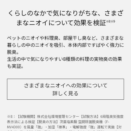
くらしのなかで気になりがちな、さまざ
まなニオイについて効果を検証
※8※9
ペットのニオイや料理臭、部屋干し臭など、さまざまな
暮らしの中のニオイを吸引、本体内部ですばやく強力に
脱臭。
生活の中で気になりやすい8種類の料理の実物臭の効果
も実証。
さまざまなニオイへの効果について
詳しく見る
※8：【試験機関】株式会社環境管理センター【試験方法】6段階臭気強度
表示法による検証【脱臭の方法】次亜塩素酸 空間除菌脱臭機（F-
MV4300）を風量「強」・加湿「標準」・電解強度「強」運転で実施【対