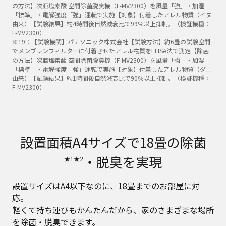
の方法】次亜塩素酸 空間除菌脱臭機（F-MV2300）を風量「強」・加湿
「標準」・電解強度「強」運転で実施【対象】付着したアレル物質（イヌ
由来）【試験結果】約4時間後自然減衰比で99％以上抑制。（検証機種：
F-MV2300）
※19：【試験機関】パナソニック株式会社【試験方法】約6畳の試験空間
でメンブレンフィルターに付着させたアレル物質をELISA法で測定【除菌
の方法】次亜塩素酸 空間除菌脱臭機（F-MV2300）を風量「強」・加湿
「標準」・電解強度「強」運転で実施【対象】付着したアレル物質（ダニ
由来）【試験結果】約1時間後自然減衰比で90％以上抑制。（検証機種：
F-MV2300）
設置面積A4サイズで18畳の除菌
・脱臭を実現
★1★2
設置サイズはA4以下なのに、18畳までのお部屋に対
応。
軽くて持ち運びもかんたんだから、家のさまざまな場所
を除菌・脱臭できます。