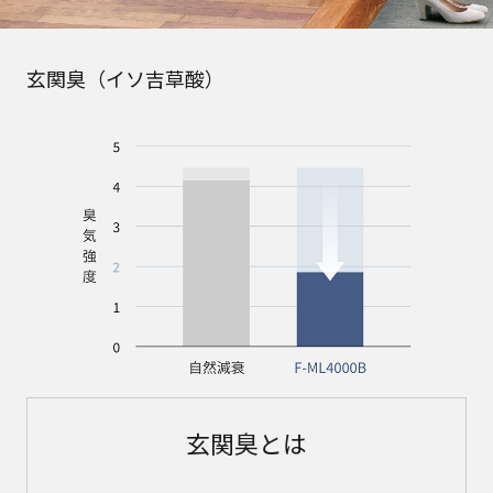
玄関臭（イソ吉草酸）
玄関臭とは