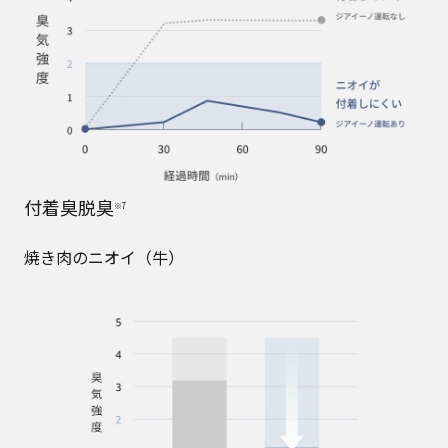
付着臭脱臭
※7
焼き肉のニオイ（牛）