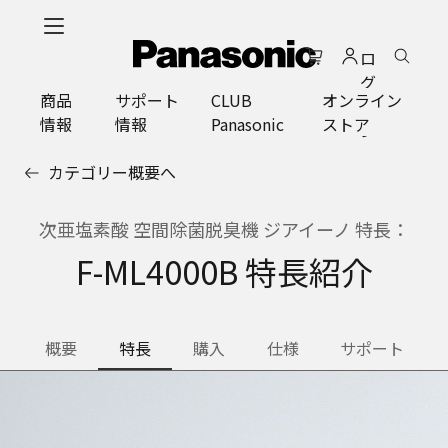
メ
イ
ロ
ン
グ
コ
商品
サポート
CLUB
オンライン
イ
ン
情報
情報
Panasonic
ストア
ン
テ
ン
カテゴリー概要へ
ツ
に
ス
次亜塩素酸 空間除菌脱臭機 ジアイーノ 特長：
キ
F-ML4000B 特長紹介
ッ
プ
概要
特長
購入
仕様
サポート