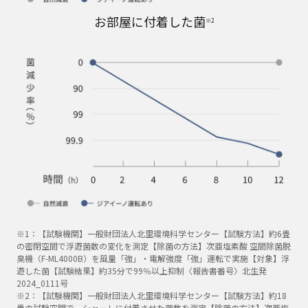
お部屋に付着した菌
※2
※1：【試験機関】一般財団法人北里環境科学センター【試験方法】約6畳
の密閉空間で浮遊菌数の変化を測定【除菌の方法】次亜塩素酸 空間除菌脱
臭機（F-ML4000B）を風量「強」・電解強度「強」運転で実施【対象】浮
遊した菌【試験結果】約35分で99％以上抑制〈報告書番号〉北生発
2024_0111号
※2：【試験機関】一般財団法人北里環境科学センター【試験方法】約18
畳の試験空間で、シャーレに付着させた菌数を測定【除菌の方法】次亜塩