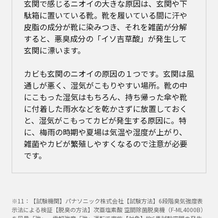
玄関で感じるニオイの大きな原因は、玄関や下
駄箱に置いている靴。靴を履いている間に汗や
皮脂の成分が靴に染みつき、それを雑菌が分解
すると、悪臭成分の「イソ吉草酸」が発生して
玄関に漂います。
カビも玄関のニオイの原因の１つです。玄関は風
通しが悪く、湿気がこもりやすい場所。靴の中
にこもった湿気はもちろん、持ち帰った傘や靴
に付着した雨水などを乾かさずに放置しておく
と、湿気がこもってカビが発生する原因に。特
に、梅雨の時期や夏場は気温や湿度が上がり、
雑菌やカビが繁殖しやすくなるので注意が必要
です。
※11：【試験機関】パナソニック株式会社【試験方法】6段階臭気強度表
示法による検証【脱臭の方法】次亜塩素酸 空間除菌脱臭機（F-ML4000B）