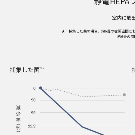
静電HEPA
室内に放
★：捕集した菌の場合。約6畳の密閉空間に
約6畳の密
捕集した菌
※2