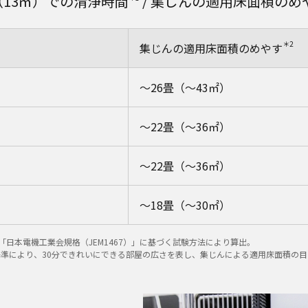
（13㎡）での清浄時間
/ 集じんの適用床面積のめ
＊2
集じんの適用床面積のめやす
～26畳（～43㎡）
～22畳（～36㎡）
～22畳（～36㎡）
～18畳（～30㎡）
、「日本電機工業会規格（JEM1467）」に基づく試験方法により算出。
た基準により、30分できれいにできる部屋の広さを表し、集じんによる適用床面積の