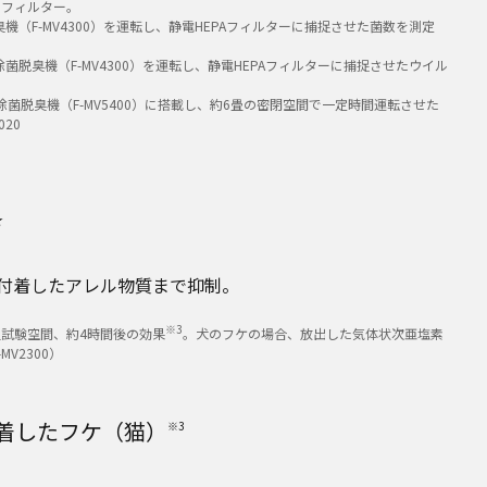
エアフィルター。
F-MV4300）を運転し、静電HEPAフィルターに捕捉させた菌数を測定
臭機（F-MV4300）を運転し、静電HEPAフィルターに捕捉させたウイル
脱臭機（F-MV5400）に搭載し、約6畳の密閉空間で一定時間運転させた
20
★
付着したアレル物質まで抑制。
※3
試験空間、約4時間後の効果
。犬のフケの場合、放出した気体状次亜塩素
MV2300）
着したフケ（猫）
※3