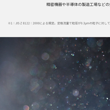
精密機器や半導体の製造工場などの
※1：JIS Z 8122：2000による規定。定格流量で粒径が0.3μmの粒子