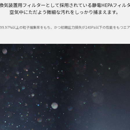
換気装置用フィルターとして採用されている静電HEPAフィル
空気中にただよう微細な汚れをしっかり捕まえます。
に対して99.97%以上の粒子捕集率をもち、かつ初期圧力損失が245Pa以下の性能をもつ