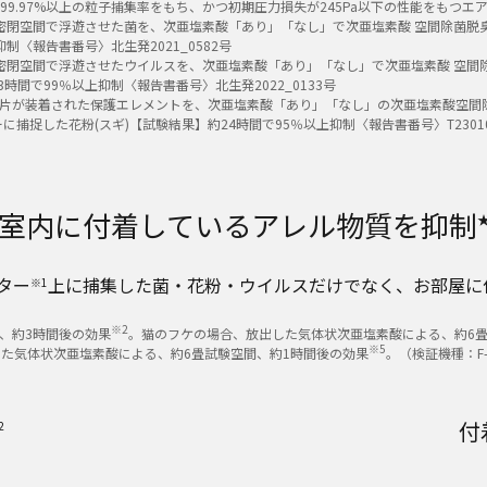
に対して99.97%以上の粒子捕集率をもち、かつ初期圧力損失が245Pa以下の性能をもつ
閉空間で浮遊させた菌を、次亜塩素酸「あり」「なし」で次亜塩素酸 空間除菌脱臭機（
〈報告書番号〉北生発2021_0582号
閉空間で浮遊させたウイルスを、次亜塩素酸「あり」「なし」で次亜塩素酸 空間除菌脱
間で99％以上抑制〈報告書番号〉北生発2022_0133号
験片が装着された保護エレメントを、次亜塩素酸「あり」「なし」の次亜塩素酸空間除菌
に捕捉した花粉(スギ)【試験結果】約24時間で95％以上抑制〈報告書番号〉T23010
室内に付着しているアレル物質を抑制
ター
上に捕集した菌・花粉・ウイルスだけでなく、お部屋に
※1
※2
、約3時間後の効果
。猫のフケの場合、放出した気体状次亜塩素酸による、約6畳
※5
した気体状次亜塩素酸による、約6畳試験空間、約1時間後の効果
。（検証機種：F-
付
2