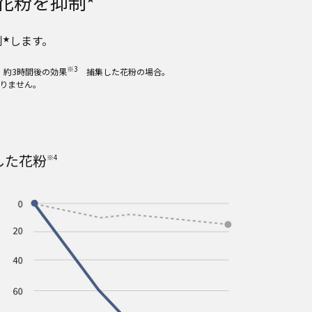
花粉を抑制
制
します。
★
※3
約3時間後の効果
捕集した花粉の場合。
りません。
した花粉
※4