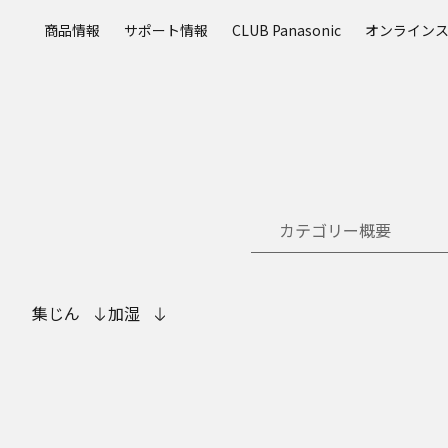
メ
商品情報
サポート情報
CLUB Panasonic
オンライン
イ
ン
コ
ン
テ
ン
ツ
に
ス
カテゴリー概要
キ
ッ
プ
集じん
加湿