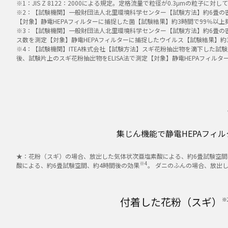
※1：JIS Z 8122：2000による規定。定格流量で粒径が0.3μmの粒子
※2：【試験機関】一般財団法人北里環境科学センター【試験方法】約6畳の密
【対象】静電HEPAフィルターに捕捉した菌【試験結果】約3時間で99％以上抑制
※3：【試験機関】一般財団法人北里環境科学センター【試験方法】約6畳の密
ス数を測定【対象】静電HEPAフィルターに捕捉したウイルス【試験結果】約3時
※4：【試験機関】ITEA株式会社【試験方法】スギ花粉抽出物を滴下した試
後、試験片上のスギ花粉抽出物をELISA法で測定【対象】静電HEPAフィルター
集じん機能で静電HEPAフィル
★：花粉（スギ）の場合、放出した気体状次亜塩素酸による、約6畳試験空間
※4
酸による、約6畳試験空間、約4時間後の効果
。 ダニのふんの場合、放出
付着した花粉（スギ）
※