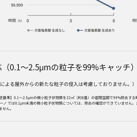
（0.1～2.5μmの粒子を99%キャッチ
等による屋外からの新たな粒子の侵入は考慮しておりません。）
定基準】0.1～2.5μmの微小粒子状物質を32㎥（約8畳）の密閉空間で99%除去
ジアイーノ では0.1μm未満の微小粒子状物質については、除去の確認ができていませ
ません。