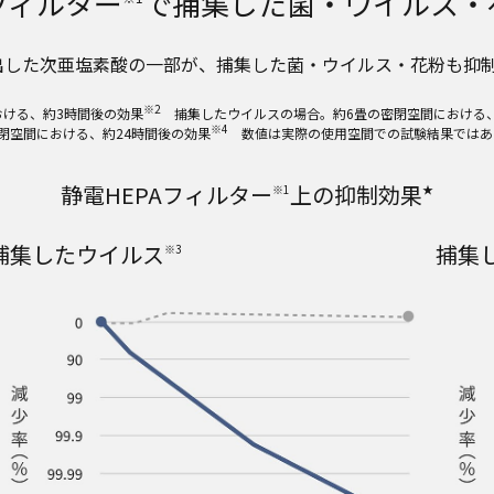
フィルター
で捕集した菌・ウイルス・
出した次亜塩素酸の一部が、捕集した菌・ウイルス・花粉も抑
※2
おける、約3時間後の効果
捕集したウイルスの場合。約6畳の密閉空間における、
※4
閉空間における、約24時間後の効果
数値は実際の使用空間での試験結果ではあ
静電HEPAフィルター
上の抑制効果
※1
★
捕集したウイルス
捕集
※3