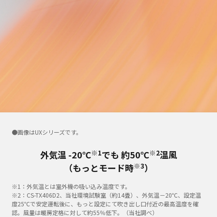
●画像はUXシリーズです。
※1
※2
外気温 -20℃
でも 約50℃
温風
※3
（もっとモード時
）
※1：外気温とは室外機の吸い込み温度です。
※2：CS-TX406D2、当社環境試験室（約14畳）、外気温－20℃、設定温
度25℃で安定運転後に、もっと設定にて吹き出し口付近の最高温度を確
認。風量は暖房定格に対して約55％低下。（当社調べ）