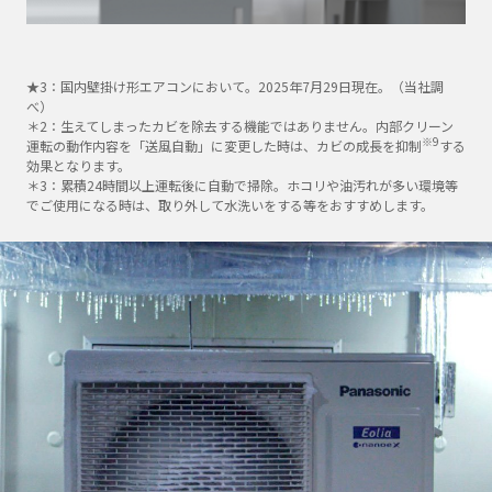
★3：国内壁掛け形エアコンにおいて。2025年7月29日現在。（当社調
べ）
＊2：生えてしまったカビを除去する機能ではありません。内部クリーン
※9
運転の動作内容を「送風自動」に変更した時は、カビの成長を抑制
する
効果となります。
＊3：累積24時間以上運転後に自動で掃除。ホコリや油汚れが多い環境等
でご使用になる時は、取り外して水洗いをする等をおすすめします。