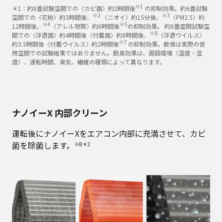
※1
＊1：約8畳試験空間での〈カビ菌〉約2時間後
の抑制効果。約6畳試験
※2
※3
空間での〈花粉〉約3時間後、
〈ニオイ〉約15分後、
〈PM2.5〉約
※4
※5
12時間後、
〈アレル物質〉約6時間後
の抑制効果。 約6畳密閉試験空
※6
間での〈浮遊菌〉約4時間後〈付着菌〉約8時間後、
〈浮遊ウイルス〉
※7
約3.5時間後〈付着ウイルス〉約2時間後
の抑制効果。数値は実際の使
用空間での試験結果ではありません。脱臭効果は、周囲環境（温度・湿
度）、運転時間、臭気、繊維の種類によって異なります。
ナノイーX 内部クリーン
運転後にナノイーXをエアコン内部に充満させて、カビ
菌を除菌します。
※8＊2