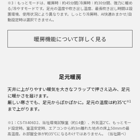
※3：もっとモードは、暖房時：約45分間/冷房時：約30分間、強力に暖め
る/冷やすモードです。足元の温度や吹き出し温度、最長吹き出し時間は設
置環境、使用状況により異なります。しっとり冷房時、AI快適おまかせ/自
動設定時は選択できません。
暖房機能について詳しく見る
足元暖房
天井に上がりやすい暖気を大きなフラップで押さえ込み、足元
に暖かさを届けます。
※1
厳しい寒さでも、足元からぽかぽかに。足元の温度は約35℃
まで上がります。
※1：CS-TX406D2、当社環境試験室（約14畳）、外気温2℃、もっとモー
ド設定時。室温安定時、エアコンから約3m離れた地点の床上50mmの最
高温度。お部屋全体が約35℃になるわけではありません。（当社調べ）