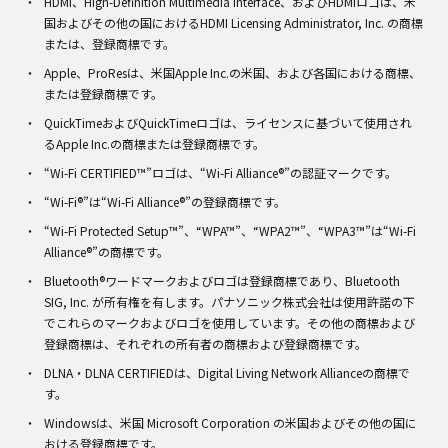
HDMI、High-Definition Multimedia Interface、およびHDMIロゴは、米
国およびその他の国におけるHDMI Licensing Administrator, Inc. の商標
または、登録商標です。
Apple、ProResは、米国Apple Inc.の米国、および各国における商標、
または登録商標です。
QuickTimeおよびQuickTimeロゴは、ライセンスに基づいて使用され
るApple Inc.の商標または登録商標です。
“Wi-Fi CERTIFIED™”ロゴは、“Wi-Fi Alliance®”の認証マークです。
“Wi-Fi®”は“Wi-Fi Alliance®”の登録商標です。
“Wi-Fi Protected Setup™”、“WPA™”、“WPA2™”、“WPA3™”は“Wi-Fi
Alliance®”の商標です。
Bluetooth®ワードマークおよびロゴは登録商標であり、Bluetooth
SIG, Inc. が所有権を有します。パナソニック株式会社は使用許諾の下
でこれらのマークおよびロゴを使用しています。その他の商標および
登録商標は、それぞれの所有者の商標および登録商標です。
DLNA・DLNA CERTIFIEDは、Digital Living Network Allianceの商標で
す。
Windowsは、米国 Microsoft Corporation の米国およびその他の国に
おける登録商標です。