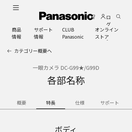
メ
イ
ロ
ン
グ
コ
商品
サポート
CLUB
オンライン
イ
ン
情報
情報
Panasonic
ストア
ン
テ
ン
カテゴリー概要へ
ツ
に
ス
一眼カメラ DC-G99★/G99D
キ
各部名称
ッ
プ
概要
特長
仕様
サポート
ボディ