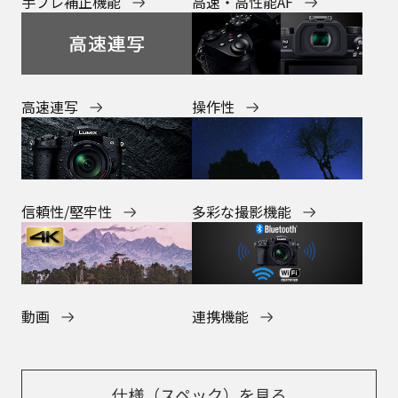
高速・高性能AF
手ブレ補正機能
高速連写
操作性
多彩な撮影機能
信頼性/堅牢性
動画
連携機能
仕様（スペック）を見る