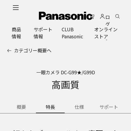
メ
イ
ロ
ン
グ
コ
商品
サポート
CLUB
オンライン
イ
ン
情報
情報
Panasonic
ストア
ン
テ
ン
カテゴリー概要へ
ツ
に
ス
一眼カメラ DC-G99★/G99D
キ
ッ
高画質
プ
概要
特長
仕様
サポート