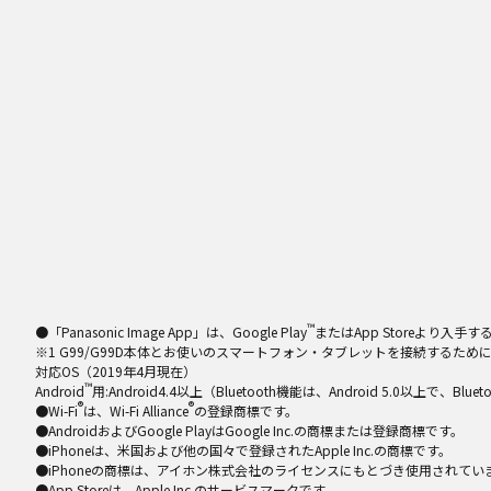
™
●「Panasonic Image App」は、Google Play
またはApp Storeより
※1 G99/G99D本体とお使いのスマートフォン・タブレットを接続するためには、「
対応OS（2019年4月現在）
™
Android
用:Android4.4以上（Bluetooth機能は、Android 5.0以上で、B
®
®
●Wi-Fi
は、Wi-Fi Alliance
の登録商標です。
●AndroidおよびGoogle PlayはGoogle Inc.の商標または登録商標です。
●iPhoneは、米国および他の国々で登録されたApple Inc.の商標です。
●iPhoneの商標は、アイホン株式会社のライセンスにもとづき使用されてい
●App Storeは、Apple Inc.のサービスマークです。