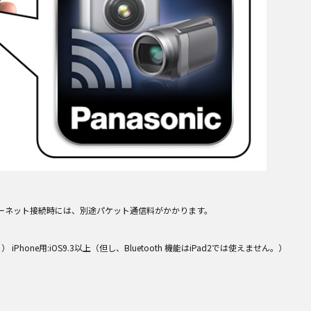
ンターネット接続時には、別途パケット通信料がかかります。
く。） iPhone用:iOS9.3以上（但し、Bluetooth 機能はiPad2では使えません。）