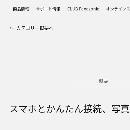
メ
商品情報
サポート情報
CLUB Panasonic
オンライン
イ
ン
コ
カテゴリー概要へ
ン
テ
ン
ツ
に
ス
キ
ッ
概要
プ
スマホとかんたん接続、写真