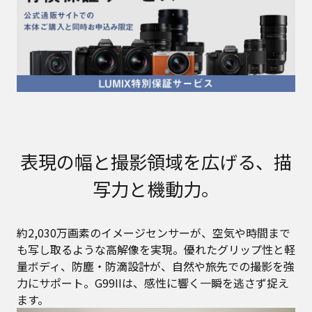
表現の幅と撮影領域を広げる、描
写力と機動力。
約2,030万画素のイメージセンサーが、空気や時間まで
も写し取るような高解像を実現。優れたグリップ性と軽
量ボディ、防塵・防滴設計が、自然や旅先での撮影を強
力にサポート。G99IIは、感性に響く一瞬を逃さず捉え
ます。