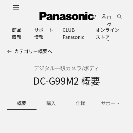
メ
イ
ロ
ン
グ
コ
商品
サポート
CLUB
オンライン
イ
ン
情報
情報
Panasonic
ストア
ン
テ
ン
カテゴリー概要へ
ツ
に
ス
デジタル一眼カメラ/ボディ
キ
DC-G99M2 概要
ッ
プ
概要
購入
仕様
サポート