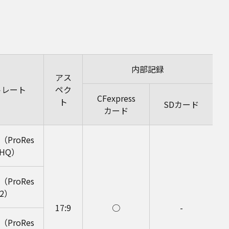
内部記録
アス
トレート
ペク
CFexpress
ト
SDカード
カード
s（ProRes
 HQ）
s（ProRes
22）
17:9
○
-
s（ProRes