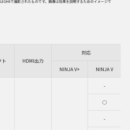
はGH6で撮影されたものです。画像は効果を説明するためのイメージで
対応
クト
HDMI出力
NINJA V+
NINJA V
-
○
-