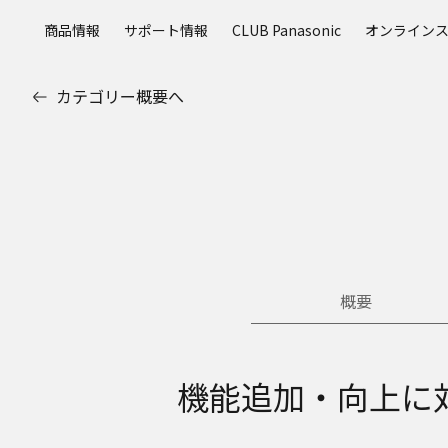
メ
商品情報
サポート情報
CLUB Panasonic
オンライン
イ
ン
コ
カテゴリー概要へ
ン
テ
ン
ツ
に
ス
キ
ッ
プ
概要
機能追加・向上に