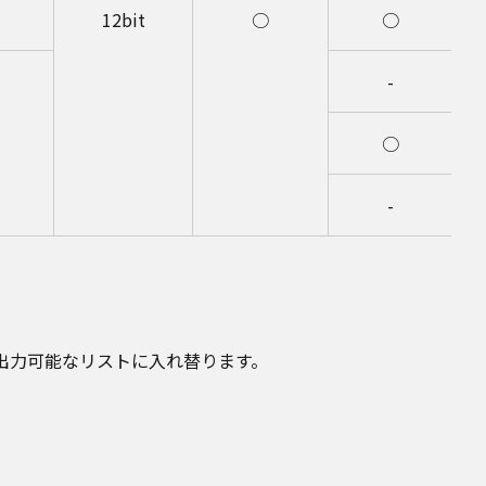
12bit
○
○
-
○
-
W出力可能なリストに入れ替ります。