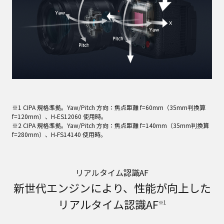
※1 CIPA 規格準拠。Yaw/Pitch 方向：焦点距離 f=60mm（35mm判換算
f=120mm）、H-ES12060 使用時。
※2 CIPA 規格準拠。Yaw/Pitch 方向：焦点距離 f=140mm（35mm判換算
f=280mm）、H-FS14140 使用時。
リアルタイム認識AF
新世代エンジンにより、性能が向上した
リアルタイム認識AF
※1