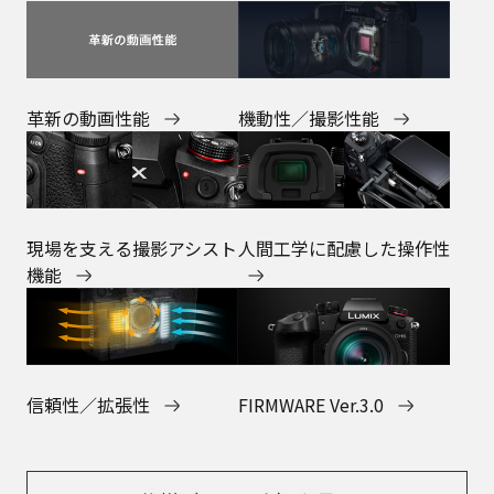
革新の動画性能
機動性／撮影性能
現場を支える撮影アシスト
人間工学に配慮した操作性
機能
信頼性／拡張性
FIRMWARE Ver.3.0