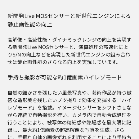
新開発Live MOSセンサーと新世代エンジンによる
静止画性能の向上
高解像・高速性能・ダイナミックレンジの向上を実現す
る新開発Live MOSセンサーと、演算処理の高速化によ
りS/Nの向上などを実現した新世代エンジンの組み合わ
せは静止画性能のさらなる向上を実現しています。
手持ち撮影が可能な約1億画素ハイレゾモード
自然の細かさを残したい風景写真や、芸術作品が持つ緻
密な造形美を残したいブツ撮りで効果を発揮する「ハイ
レゾモード」を搭載。イメージセンサーをシフトさせな
がら連続で自動撮影を行い、カメラ内で自動合成処理を
行うことにより、被写体の精細感や臨場感を最大限に記
録し、最大約1億画素の超高解像な写真を生成。さら
に、手振れ自体の画像ずれを利用することにより手持ち