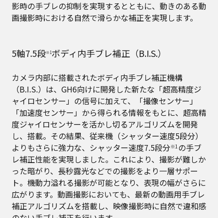
影時の手ブレの抑制を実現するとともに、動きのある動
画撮影時における自然で滑らかな補正を実現します。
5軸7.5段
ボディ内手ブレ補正（B.I.S.）
※1
カメラ内部に搭載されたボディ内手ブレ補正機構
（B.I.S.）は、GH6向けに開発した新たな「超高精度ジ
ャイロセンサー」の信号に加えて、「撮像センサー」
「加速度センサー」から得られる情報をもとに、超高精
度ジャイロセンサーを活かし切るアルゴリズムを開発
し、搭載。その結果、従来機（シャッター速度5段分）
よりもさらに強力な、シャッター速度7.5段分
の手ブ
※1
レ補正性能を実現しました。これにより、撮影が難しか
った暗がり、長秒露光などでの撮影をより一層サポー
ト。機動力溢れる撮影が可能となり、表現の幅がさらに
広がります。動画撮影においても、最新の動画用手ブレ
補正アルゴリズムを搭載し、映像撮影時に自然で違和感
のない手ブレ補正を行います。