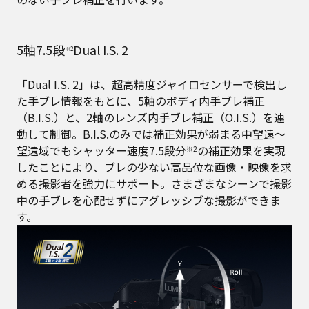
5軸7.5段
Dual I.S. 2
※2
「Dual I.S. 2」は、超高精度ジャイロセンサーで検出し
た手ブレ情報をもとに、5軸のボディ内手ブレ補正
（B.I.S.）と、2軸のレンズ内手ブレ補正（O.I.S.）を連
動して制御。B.I.S.のみでは補正効果が弱まる中望遠～
望遠域でもシャッター速度7.5段分
の補正効果を実現
※2
したことにより、ブレの少ない高品位な画像・映像を求
める撮影者を強力にサポート。さまざまなシーンで撮影
中の手ブレを心配せずにアグレッシブな撮影ができま
す。