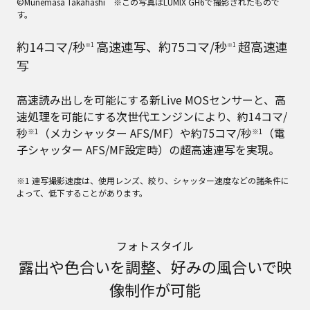
©Munemasa Takahashi ※この写真はLUMIX GH6で撮影されたもので
す。
約14コマ/秒
高速連写、約75コマ/秒
超高速連
※1
※1
写
高速読み出しを可能にする新Live MOSセンサーと、高
速処理を可能にする次世代エンジンにより、約14コマ/
秒
（メカシャッター AFS/MF）や約75コマ/秒
（電
※1
※1
子シャッター AFS/MF設定時）の超高速連写を実現。
※1 連写撮影速度は、使用レンズ、絞り、シャッター速度などの諸条件に
よって、低下することがあります。
フォトスタイル
露出や色合いを調整、好みの風合いで映
像制作が可能