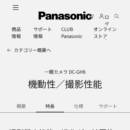
メ
イ
ロ
ン
グ
コ
商品
サポート
CLUB
オンライン
イ
ン
情報
情報
Panasonic
ストア
ン
テ
ン
カテゴリー概要へ
ツ
に
ス
一眼カメラ DC-GH6
キ
ッ
機動性／撮影性能
プ
概要
特長
仕様
サポート