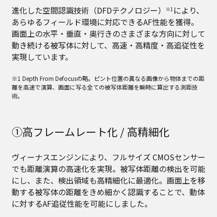
進化した空間認識技術（DFDテクノロジー）
により、
※1
あらゆるフィールド環境に対応できるAF性能を獲得。
画面上の水平・垂直・奥行きのさまざまな方向に対して
動き続ける被写体に対して、高速・高精度・高追従性を
実現しています。
※1 Depth From Defocusの略。ピント位置の異なる画像から物体までの距
離を高速で演算、画面に写る全ての被写体距離を瞬時に算出する測距技
術。
①高フレームレート化 / 高精細化
ヴィーナスエンジンにより、フルサイズ CMOSセンサー
でも距離演算の高速化を実現。被写体距離の検出を可能
にし、また、検出領域も高精細化に最適化。画面上を移
動する被写体の距離をきめ細かく認識することで、動体
に対するAF追従性能を可能にしました。