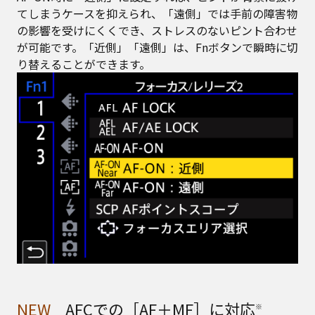
てしまうケースを抑えられ、「遠側」では手前の障害物
の影響を受けにくくでき、ストレスのないピント合わせ
が可能です。「近側」「遠側」は、Fnボタンで瞬時に切
り替えることができます。
NEW
AFCでの［AF＋MF］に対応
※