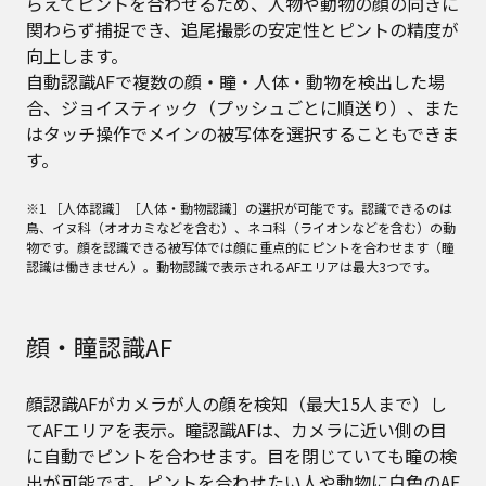
らえてピントを合わせるため、人物や動物の顔の向きに
関わらず捕捉でき、追尾撮影の安定性とピントの精度が
向上します。
自動認識AFで複数の顔・瞳・人体・動物を検出した場
合、ジョイスティック（プッシュごとに順送り）、また
はタッチ操作でメインの被写体を選択することもできま
す。
※1 ［人体認識］［人体・動物認識］の選択が可能です。認識できるのは
鳥、イヌ科（オオカミなどを含む）、ネコ科（ライオンなどを含む）の動
物です。顔を認識できる被写体では顔に重点的にピントを合わせます（瞳
認識は働きません）。動物認識で表示されるAFエリアは最大3つです。
顔・瞳認識AF
顔認識AFがカメラが人の顔を検知（最大15人まで）し
てAFエリアを表示。瞳認識AFは、カメラに近い側の目
に自動でピントを合わせます。目を閉じていても瞳の検
出が可能です。ピントを合わせたい人や動物に白色のAF