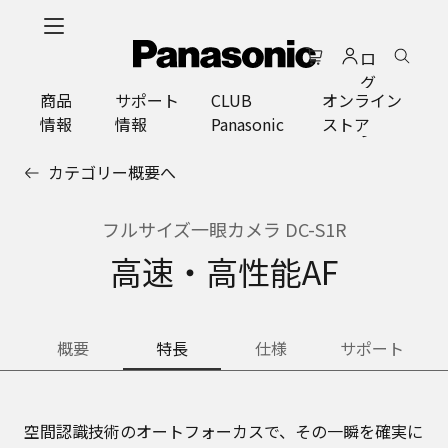
メ
イ
ロ
ン
グ
コ
商品
サポート
CLUB
オンライン
イ
ン
情報
情報
Panasonic
ストア
ン
テ
ン
カテゴリー概要へ
ツ
に
ス
フルサイズ一眼カメラ DC-S1R
キ
高速・高性能AF
ッ
プ
概要
特長
仕様
サポート
空間認識技術のオートフォーカスで、その⼀瞬を確実に