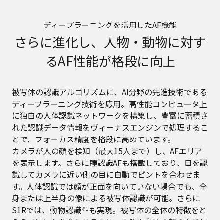
ディープラーニングを活用したAF機能
さらに進化し、人物・動物に対す
るAF性能が格段に向上
被写体の認識アルゴリズムに、AI分野の先進技術である
ディープラーニング技術を応用。高性能コンピュータ上
に独自の人体認識ネットワークを構築し、豊富に蓄積さ
れた認識データ情報をヴィーナスエンジンで処理するこ
とで、フォーカス精度を格段に高めています。
カメラが人の顔を検知（最大15人まで）し、AFエリア
を表示します。さらに瞳認識AFも搭載しており、目を認
識してカメラに近い側の目に自動でピントを合わせま
す。人体認識では顔が正面を向いていない場合でも、全
身または上半身の像による被写体認識が可能。さらに
S1Rでは、動物認識
も実現。被写体の全体の特徴をと
※1