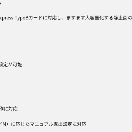
応
express TypeBカードに対応し、ますます大容量化する
タン設定が可能
作に対応
／M）に応じたマニュアル露出設定に対応