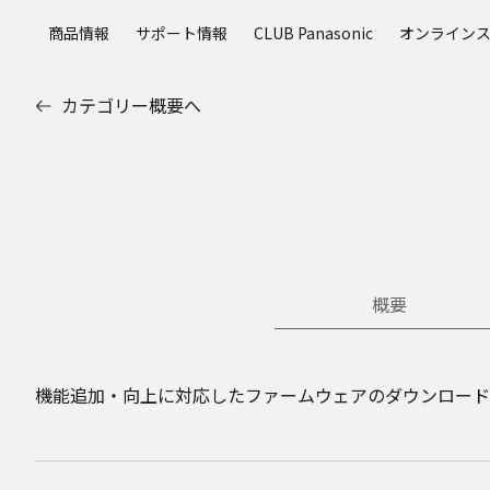
メ
商品情報
サポート情報
CLUB Panasonic
オンライン
イ
ン
コ
カテゴリー概要へ
ン
テ
ン
ツ
に
ス
キ
ッ
概要
プ
機能追加・向上に対応したファームウェアのダウンロード