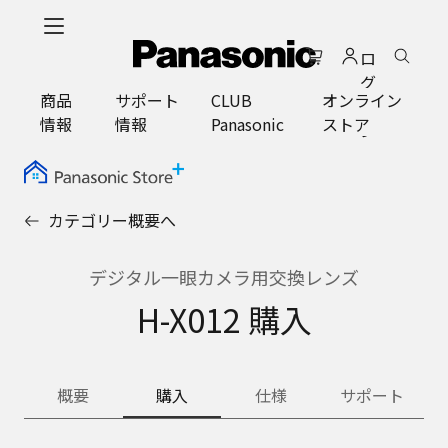
メ
イ
ロ
ン
グ
コ
商品
サポート
CLUB
オンライン
イ
ン
情報
情報
Panasonic
ストア
ン
テ
ン
ツ
に
カテゴリー概要へ
ス
キ
ッ
デジタル一眼カメラ用交換レンズ
プ
H-X012 購入
概要
購入
仕様
サポート