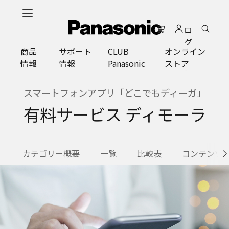
メ
イ
ロ
ン
グ
コ
商品
サポート
CLUB
オンライン
イ
ン
情報
情報
Panasonic
ストア
ン
テ
ン
ツ
スマートフォンアプリ「どこでもディーガ」
に
有料サービス ディモーラ
ス
キ
ッ
プ
カテゴリー概要
一覧
比較表
コンテンツ