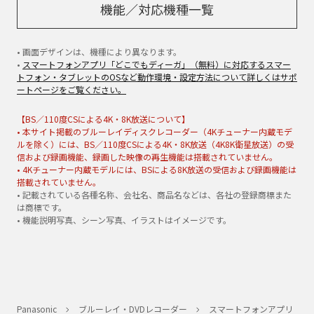
機能／対応機種一覧
• 画面デザインは、機種により異なります。
•
スマートフォンアプリ「どこでもディーガ」（無料）に対応するスマー
トフォン・タブレットのOSなど動作環境・設定方法について詳しくはサポ
ートページをご覧ください。
【BS／110度CSによる4K・8K放送について】
• 本サイト掲載のブルーレイディスクレコーダー（4Kチューナー内蔵モデ
ルを除く）には、BS／110度CSによる4K・8K放送（4K8K衛星放送）の受
信および録画機能、録画した映像の再生機能は搭載されていません。
• 4Kチューナー内蔵モデルには、BSによる8K放送の受信および録画機能は
搭載されていません。
• 記載されている各種名称、会社名、商品名などは、各社の登録商標また
は商標です。
• 機能説明写真、シーン写真、イラストはイメージです。
Panasonic
ブルーレイ・DVDレコーダー
スマートフォンアプリ