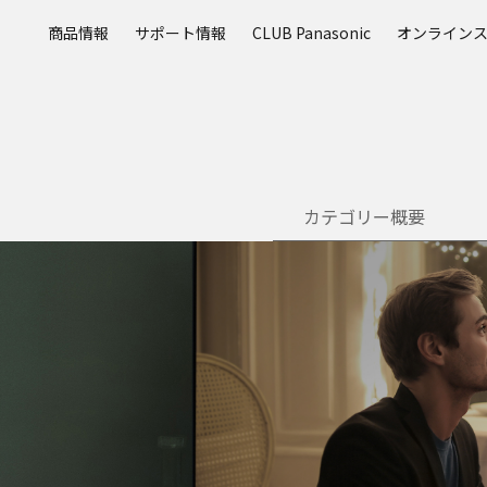
メ
商品情報
サポート情報
CLUB Panasonic
オンライン
イ
ン
コ
ン
テ
ン
ツ
カテゴリー概要
に
ス
キ
ッ
プ