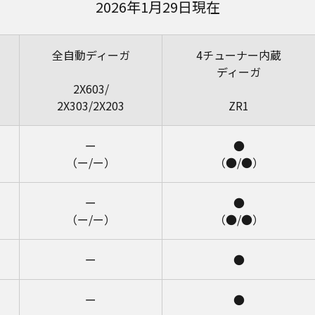
2026年1月29日現在
全自動ディーガ
4チューナー内蔵
ディーガ
2X603/
2X303/2X203
ZR1
ー
●
（ー/ー）
（●/●）
ー
●
（ー/ー）
（●/●）
ー
●
ー
●