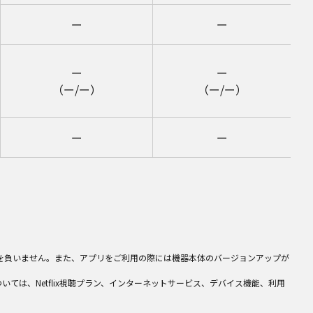
ー
ー
ー
ー
（ー/ー）
（ー/ー）
ー
ー
を負いません。また、アプリをご利用の際には機器本体のバージョンアップが
ついては、Netflix視聴プラン、インターネットサービス、デバイス機能、利用