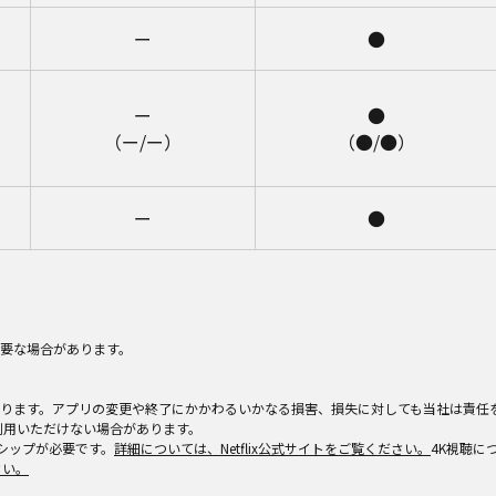
ー
●
ー
●
（ー/ー）
（●/●）
ー
●
必要な場合があります。
あります。アプリの変更や終了にかかわるいかなる損害、損失に対しても当社は責任
利用いただけない場合があります。
バーシップが必要です。
詳細については、Netflix公式サイトをご覧ください。
4K視聴に
さい。