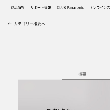
メ
商品情報
サポート情報
CLUB Panasonic
オンライン
イ
ン
コ
カテゴリー概要へ
ン
テ
ン
ツ
に
ス
キ
ッ
プ
概要