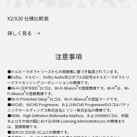
X2/X20 仕様比較表
詳しく見る
注意事項
●ドルビーラボラトリーズからの実施権に基づき製造されています。
●Dolby、ドルビー、Dolby Audio及びダブルD記号はドルビーラボラトリ
ーズライセンシングコーポレーションの商標です。
™
®
®
●Wi-Fi CERTIFIED
ロゴは、Wi-Fi Alliance
の登録商標です。Wi-Fi
は、Wi-
®
Fi Alliance
の登録商標です。
™
®
●Wi-Fi Protected Setup
ロゴは、Wi-Fi Alliance
の認証マークです。
●AVCHD、AVCHD Progressive、およびAVCHD Progressiveのロゴはパナソ
ニックホールディングス株式会社とソニー株式会社の商標です。
●HDMI、High-Definition Multimedia Interface、およびHDMIロゴは、米国
およびその他の国におけるHDMI Licensing Administrator,Inc.の商標また
は、登録商標です。
●SDXCロゴはSD-3C,LLCの商標です。