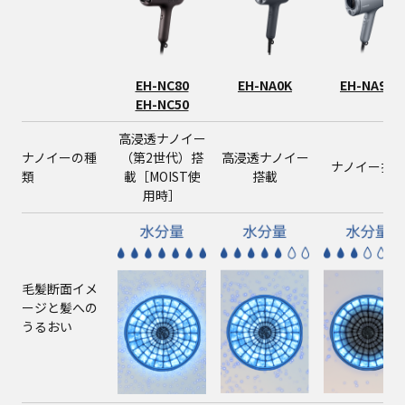
EH-NC80
EH-NA0K
EH-NA9M
EH-NC50
高浸透ナノイー
ナノイーの種
（第2世代）搭
高浸透ナノイー
ナノイー搭
類
載
［MOIST使
搭載
用時］
毛髪断面イメ
ージと髪への
うるおい