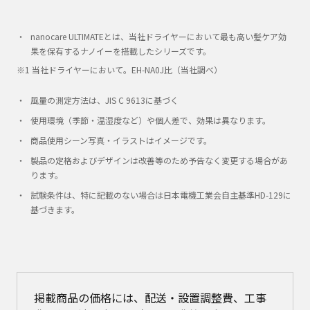
nanocare ULTIMATEとは、当社ドライヤーにおいて最も高い髪ケア効
果を保有するナノイーを搭載したシリーズです。
※1 当社ドライヤーにおいて。EH-NA0J比（当社調べ）
風量の測定方法は、JIS C 9613に基づく
使用環境（季節・温湿度など）や個人差で、効果は異なります。
商品使用シーン写真・イラストはイメージです。
製品の定格およびデザインは改善等のため予告なく変更する場合があ
ります。
試験条件は、特に記載のない場合は日本電機工業会自主基準HD-129に
基づきます。
掲載商品の価格には、配送・設置調整費、工事