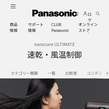
メ
イ
ロ
ン
グ
コ
商品
サポート
CLUB
オンライン
イ
ン
情報
情報
Panasonic
ストア
ン
テ
ン
ツ
nanocare ULTIMATE
に
速乾・風温制御
ス
キ
ッ
プ
カテゴリー概要
一覧
比較表
コンテンツ