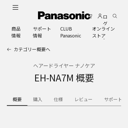
メ
イ
ロ
ン
グ
コ
商品
サポート
CLUB
オンライン
イ
ン
情報
情報
Panasonic
ストア
ン
テ
ン
カテゴリー概要へ
ツ
に
ス
ヘアードライヤー ナノケア
キ
EH-NA7M 概要
ッ
プ
概要
購入
仕様
レビュー
サポート