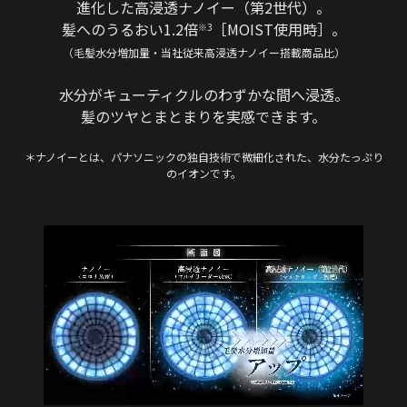
進化した高浸透ナノイー（第2世代）。
髪へのうるおい1.2倍
［MOIST使用時］。
※3
（毛髪水分増加量・当社従来高浸透ナノイー搭載商品比）
水分がキューティクルのわずかな間へ浸透。
髪のツヤとまとまりを実感できます。
＊ナノイーとは、パナソニックの独自技術で微細化された、水分たっぷり
のイオンです。