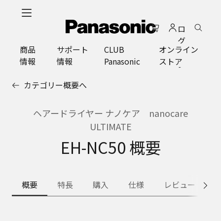
メ
イ
ロ
ン
グ
コ
商品
サポート
CLUB
オンライン
イ
ン
情報
情報
Panasonic
ストア
ン
テ
ン
カテゴリー概要へ
ツ
に
ス
ヘアードライヤー ナノケア nanocare
キ
ULTIMATE
ッ
EH-NC50 概要
プ
概要
特長
購入
仕様
レビュー