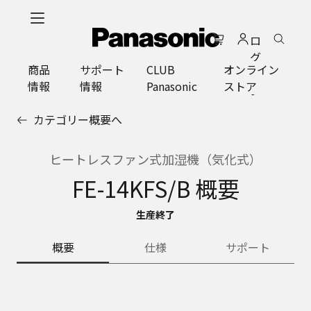
メ
イ
ロ
ン
グ
コ
商品
サポート
CLUB
オンライン
イ
ン
情報
情報
Panasonic
ストア
ン
テ
ン
カテゴリー概要へ
ツ
に
ス
ヒートレスファン式加湿機（気化式）
キ
FE-14KFS/B 概要
ッ
プ
生産終了
概要
仕様
サポート