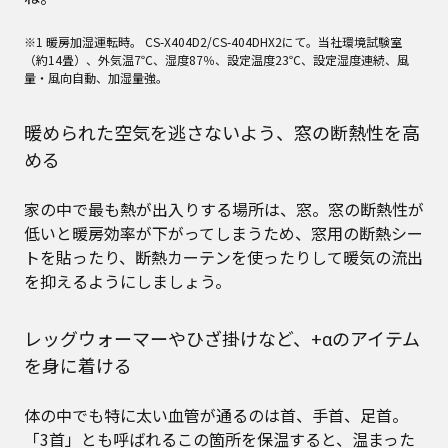
※1 暖房加湿運転時。 CS-X404D2/CS-404DHX2にて。当社環境試験室
（約14畳）、外気温7℃、湿度87％、設定温度23℃、設定湿度連続、風
量・風向自動、加湿量強。
暖められた空気を逃さないよう、窓の断熱性を高
める
家の中で最も熱が出入りする場所は、窓。窓の断熱性が
低いと暖房効率が下がってしまうため、窓用の断熱シー
トを貼ったり、断熱カーテンを使ったりして暖気の流出
を抑えるようにしましょう。
レッグウォーマーやひざ掛けなど、+αのアイテム
を身に着ける
体の中でも特に太い血管が通るのは首、手首、足首。
「3首」とも呼ばれるこの箇所を保温すると、温まった