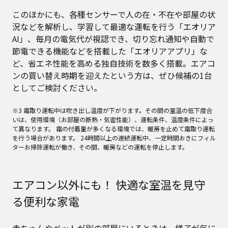
このほかにも、各種センサーで人の在・不在や部屋の状
況などを解析し、学習して最適な運転を行う「エオリア
AI」、毎月の電気代が視認でき、切り忘れ通知や自動で
節電できる機能などを搭載した「エオリアアプリ」な
ど、省エネ性能を高める独自技術を数多く搭載。エアコ
ンの買い替え時期を迎えたという方は、ぜひ候補の1台
としてご検討ください。
※3 霜取り運転中は吹き出し温度が下がります。その間の室温の低下度合
いは、使用環境（お部屋の断熱・気密性能）、運転条件、温度条件によっ
て異なります。 霜の付着量が多くなる環境では、暖房を止めて霜取り運転
を行う場合があります。 24時間以上の連続運転中、一定時間おきにフィル
ターお掃除運転が働き、その間、暖房などの運転を停止します。
エアコン以外にも！ 快適な室温を見守
る便利な家電
赤ちゃんやペットが別の部屋にいるときは、様子が気に