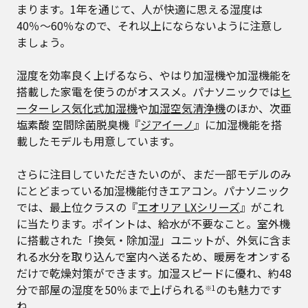
まります。1年を通じて、人が快適に思える湿度は
40％〜60％なので、それ以上にならないように注意し
ましょう。
湿度を効率良く上げるなら、やはり加湿機や加湿機能を
搭載した家電を使うのがオススメ。パナソニックでは
ヒ
ーターレス気化式加湿機
や
加湿空気清浄機
のほか、次亜
塩素酸 空間除菌脱臭機『
ジアイーノ
』に加湿機能を搭
載したモデルも用意しています。
さらに注目していただきたいのが、まだ一部モデルのみ
にとどまっている加湿機能付きエアコン。パナソニック
では、最上位クラスの『
エオリア LXシリーズ
』がこれ
に当たります。ポイントは、給水が不要なこと。室外機
に搭載された「換気・除加湿」ユニットが、外気に含ま
れる水分を取り込んで室内へ送るため、暖房をオンする
だけで乾燥対策ができます。加湿スピードに優れ、約48
分で部屋の湿度を50％まで上げられる
のも魅力です
※1
ね。