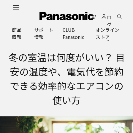
メ
イ
ロ
ン
グ
コ
商品
サポート
CLUB
オンライン
イ
ン
情報
情報
Panasonic
ストア
ン
テ
ン
ツ
冬の室温は何度がいい？ 目
に
ス
安の温度や、電気代を節約
キ
ッ
できる効率的なエアコンの
プ
使い方