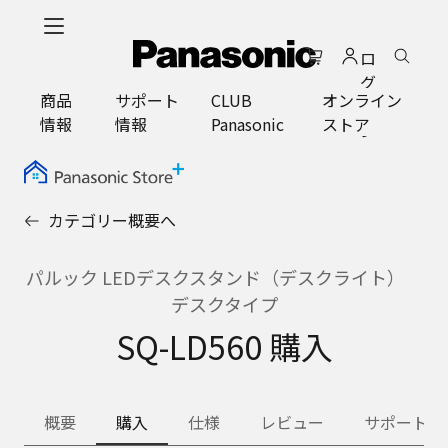
メ
イ
ロ
ン
グ
コ
商品
サポート
CLUB
オンライン
イ
ン
情報
情報
Panasonic
ストア
ン
テ
ン
ツ
に
カテゴリー概要へ
ス
キ
ッ
パルック LEDデスクスタンド（デスクライト）
プ
デスクタイプ
SQ-LD560 購入
概要
購入
仕様
レビュー
サポート