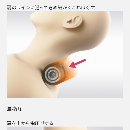
肩のラインに沿ってきめ細かくこねほぐす
肩指圧
肩を上から指圧
する
※3