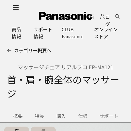
メ
イ
ロ
ン
グ
コ
商品
サポート
CLUB
オンライン
イ
ン
情報
情報
Panasonic
ストア
ン
テ
ン
カテゴリー概要へ
ツ
に
ス
マッサージチェア リアルプロ EP-MA121
キ
首・肩・腕全体のマッサー
ッ
プ
ジ
概要
特長
購入
仕様
サポート