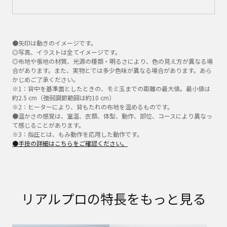
●矢印は動きのイメージです。
◎写真、イラストは全てイメージです。
◎布地や張地の材質、光源の種類・明るさにより、色の見え方が異なる場
合があります。また、実物とでは多少色味が異なる場合があります。あら
かじめご了承ください。
※1：背中を基準面としたときの、モミ玉までの距離の最大値。最小値は
約2.5 cm（強弱調節範囲は約10 cm）
※2：ヒーターにより、背もたれの布地を温めるものです。
●温かさの感覚は、室温、衣類、体型、動作、部位、コースにより異なっ
て感じることがあります。
※3：指圧とは、もみ動作を応用した動作です。
●手技の詳細はこちらをご確認ください。
リアルプロの特長をもっと見る