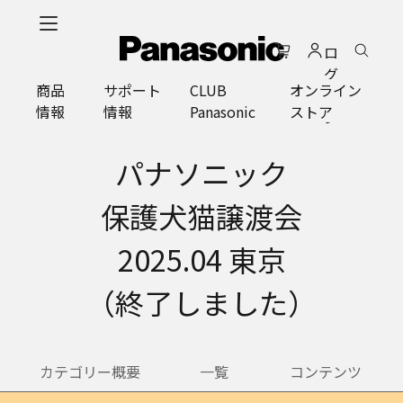
メ
イ
ロ
ン
グ
コ
商品
サポート
CLUB
オンライン
イ
ン
情報
情報
Panasonic
ストア
ン
テ
ン
ツ
パナソニック
に
ス
保護犬猫譲渡会
キ
ッ
2025.04 東京
プ
（終了しました）
カテゴリー概要
一覧
コンテンツ