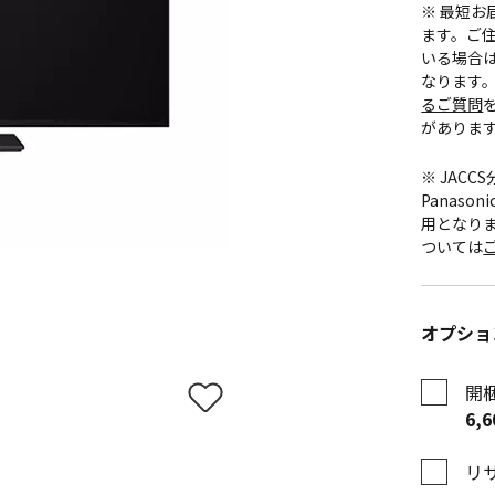
※ 最短
ます。ご住
いる場合
なります
るご質問
がありま
※ JAC
Panas
用となり
ついては
オプショ
開
6,
リ