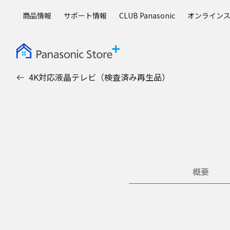
メ
商品情報
サポート情報
CLUB Panasonic
オンライン
イ
ン
コ
ン
テ
4K対応液晶テレビ（検査済み再生品）
ン
ツ
に
ス
キ
ッ
プ
概要