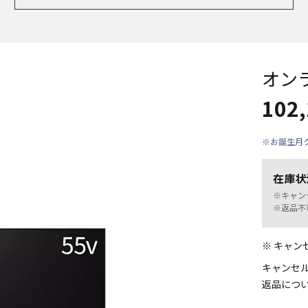
オン
102
※お誕生月
在庫状
※キャン
※返品不
※ キャ
キャンセ
返品につ