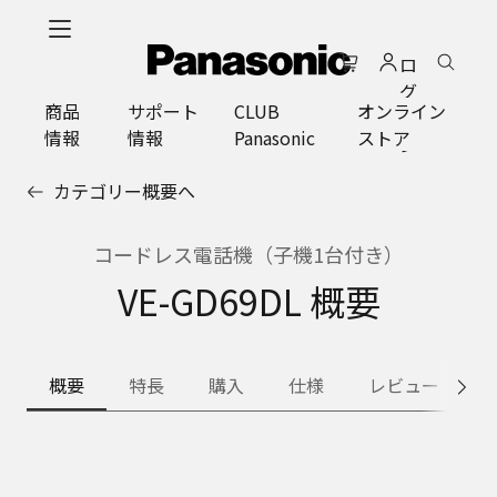
メ
イ
ロ
ン
グ
コ
商品
サポート
CLUB
オンライン
イ
ン
情報
情報
Panasonic
ストア
ン
テ
ン
カテゴリー概要へ
ツ
に
ス
コードレス電話機（子機1台付き）
キ
VE-GD69DL 概要
ッ
プ
概要
特長
購入
仕様
レビュー