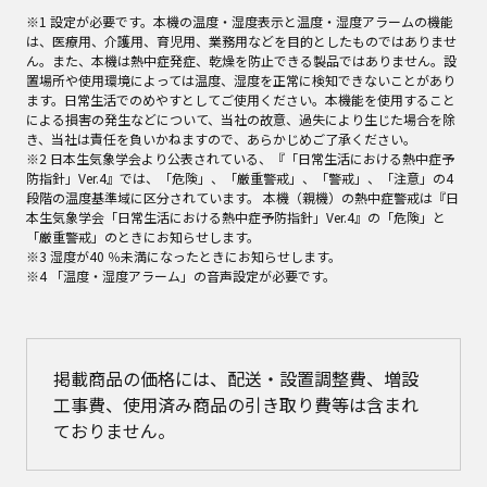
※1 設定が必要です。本機の温度・湿度表示と温度・湿度アラームの機能
は、医療用、介護用、育児用、業務用などを目的としたものではありませ
ん。また、本機は熱中症発症、乾燥を防止できる製品ではありません。設
置場所や使用環境によっては温度、湿度を正常に検知できないことがあり
ます。日常生活でのめやすとしてご使用ください。本機能を使用すること
による損害の発生などについて、当社の故意、過失により生じた場合を除
き、当社は責任を負いかねますので、あらかじめご了承ください。
※2 日本生気象学会より公表されている、『「日常生活における熱中症予
防指針」Ver.4』では、「危険」、「厳重警戒」、「警戒」、「注意」の4
段階の温度基準域に区分されています。 本機（親機）の熱中症警戒は『日
本生気象学会「日常生活における熱中症予防指針」Ver.4』の「危険」と
「厳重警戒」のときにお知らせします。
※3 湿度が40 ％未満になったときにお知らせします。
※4 「温度・湿度アラーム」の音声設定が必要です。
掲載商品の価格には、配送・設置調整費、増設
工事費、使用済み商品の引き取り費等は含まれ
ておりません。