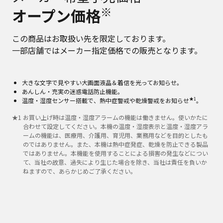
※
オープン価格
この商品はお取扱い先を限定しております。
一部店舗ではメーカー指定価格での販売となります。
大きな文字で見やすい大画面液晶＆着信を光ってお知らせ。
あんしん・充実の迷惑電話防止機能。
★1
温度・湿度センサー搭載で、熱中症警戒や乾燥警戒をお知らせ
。
★
1
お買い上げ時は温度・湿度アラームの機能は働きません。使いかたに
合わせて設定してください。本機の温度・湿度表示と温度・湿度アラ
ームの機能は、医療用、介護用、育児用、業務用などを目的としたも
のではありません。また、本機は熱中症発症、乾燥を防止できる製品
ではありません。本機能を使用することによる損害の発生などについ
て、当社の故意、過失により生じた場合を除き、当社は責任を負いか
ねますので、あらかじめご了承ください。