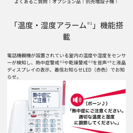
よくあるご質問
オプション品
別売増設子機
「温度・湿度アラーム
」機能搭
※1
載
電話機親機が設置されている室内の温度や湿度をセンサ
ーが検知し、熱中症警戒
や乾燥警戒
を音声
と液晶
※2
※3
※4
ディスプレイの表示、着信お知らせLED（赤色）でお知
らせ。