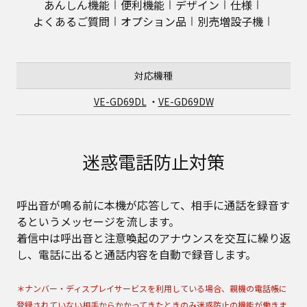
あんしん機能
便利機能
デザイン
仕様
よくあるご質問
オプション品
別売増設子機
対応機種
VE-GD69DL
・
VE-GD69DW
迷惑電話防止対策
呼出音が鳴る前に本機が応答して、相手に通話を録音す
るというメッセージを流します。
着信中は呼出音と注意喚起のアナウンスを交互に繰り返
し、電話に出ると通話内容を自動で録音します。
＊ナンバー・ディスプレイサービスを利用している場合、親機の電話帳に
登録されていない相手からかかってきたときのみ迷惑防止の機能が働きま