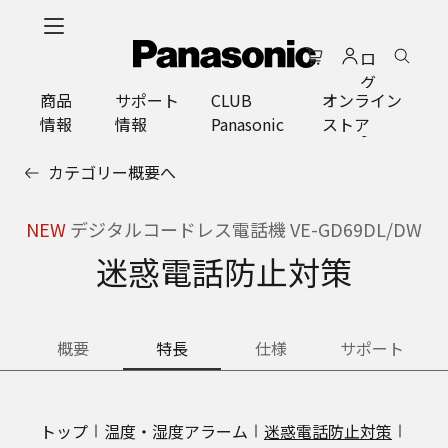
メ
イ
ロ
ン
グ
コ
商品
サポート
CLUB
オンライン
イ
ン
情報
情報
Panasonic
ストア
ン
テ
ン
カテゴリー概要へ
ツ
に
ス
NEW
デジタルコードレス電話機 VE-GD69DL/DW
キ
迷惑電話防止対策
ッ
プ
概要
特長
仕様
サポート
トップ
温度・湿度アラーム
迷惑電話防止対策