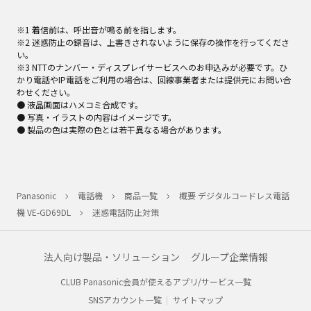
※1 着信前は、呼出音が鳴る前を指します。
※2 迷惑防止の録音は、上書きされないように保存の操作を行ってくださ
い。
※3 NTTのナンバー・ディスプレイサービスへのお申込みが必要です。ひ
かり電話やIP電話をご利用の場合は、回線事業者または提供元にお問い合
わせください。
● 液晶画面はハメコミ合成です。
● 写真・イラストの内容はイメージです。
● 製品の色は実際の色とは若干異なる場合があります。
Panasonic
電話機
商品一覧
概要 デジタルコードレス電話
機 VE-GD69DL
迷惑電話防止対策
法人向け製品・ソリューション
グループ企業情報
CLUB Panasonic会員が使えるアプリ/サービス一覧
SNSアカウント一覧
サイトマップ