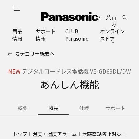
メ
イ
ロ
ン
グ
コ
商品
サポート
CLUB
オンライン
イ
ン
情報
情報
Panasonic
ストア
ン
テ
ン
カテゴリー概要へ
ツ
に
ス
NEW
デジタルコードレス電話機 VE-GD69DL/DW
キ
あんしん機能
ッ
プ
概要
特長
仕様
サポート
トップ
温度・湿度アラーム
迷惑電話防止対策