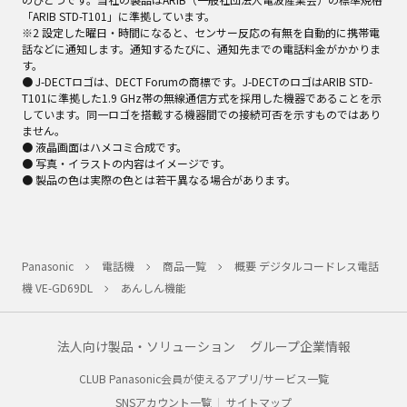
「ARIB STD-T101」に準拠しています。
※2 設定した曜日・時間になると、センサー反応の有無を自動的に携帯電
話などに通知します。通知するたびに、通知先までの電話料金がかかりま
す。
● J-DECTロゴは、DECT Forumの商標です。J-DECTのロゴはARIB STD-
T101に準拠した1.9 GHz帯の無線通信方式を採用した機器であることを示
しています。同一ロゴを搭載する機器間での接続可否を示すものではあり
ません。
● 液晶画面はハメコミ合成です。
● 写真・イラストの内容はイメージです。
● 製品の色は実際の色とは若干異なる場合があります。
Panasonic
電話機
商品一覧
概要 デジタルコードレス電話
機 VE-GD69DL
あんしん機能
法人向け製品・ソリューション
グループ企業情報
CLUB Panasonic会員が使えるアプリ/サービス一覧
SNSアカウント一覧
サイトマップ