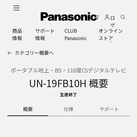
メ
イ
ロ
ン
グ
コ
商品
サポート
CLUB
オンライン
イ
ン
情報
情報
Panasonic
ストア
ン
テ
ン
カテゴリー概要へ
ツ
に
ス
ポータブル地上・BS・110度CSデジタルテレビ
キ
UN-19FB10H 概要
ッ
プ
生産終了
概要
仕様
サポート