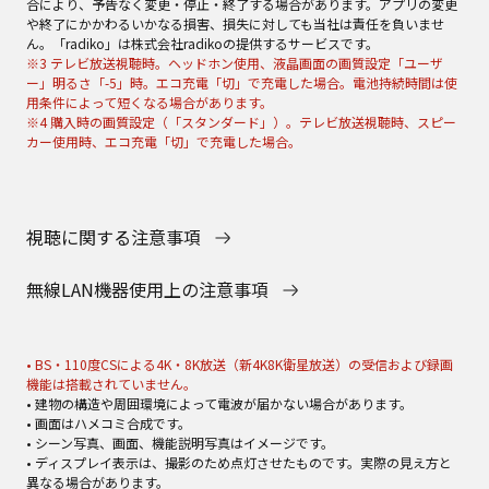
合により、予告なく変更・停止・終了する場合があります。アプリの変更
や終了にかかわるいかなる損害、損失に対しても当社は責任を負いませ
ん。「radiko」は株式会社radikoの提供するサービスです。
※3 テレビ放送視聴時。ヘッドホン使用、液晶画面の画質設定「ユーザ
ー」明るさ「-5」時。エコ充電「切」で充電した場合。電池持続時間は使
用条件によって短くなる場合があります。
※4 購入時の画質設定（「スタンダード」）。テレビ放送視聴時、スピー
カー使用時、エコ充電「切」で充電した場合。
視聴に関する注意事項
無線LAN機器使用上の注意事項
• BS・110度CSによる4K・8K放送（新4K8K衛星放送）の受信および録画
機能は搭載されていません。
• 建物の構造や周囲環境によって電波が届かない場合があります。
• 画面はハメコミ合成です。
• シーン写真、画面、機能説明写真はイメージです。
• ディスプレイ表示は、撮影のため点灯させたものです。実際の見え方と
異なる場合があります。