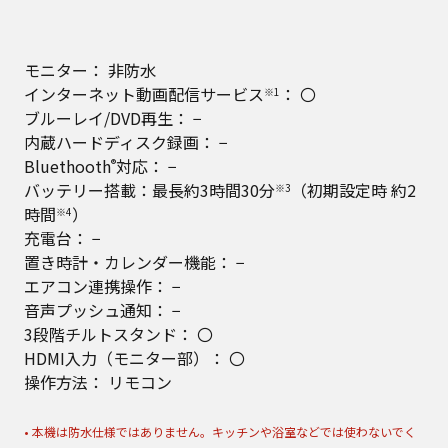
モニター： 非防水
インターネット動画配信サービス
： 〇
※1
ブルーレイ/DVD再生： −
内蔵ハードディスク録画： −
Bluethooth
対応： −
®
バッテリー搭載：最長約3時間30分
（初期設定時 約2
※3
時間
）
※4
充電台： −
置き時計・カレンダー機能： −
エアコン連携操作： −
音声プッシュ通知： −
3段階チルトスタンド： 〇
HDMI入力（モニター部）： 〇
操作方法： リモコン
• 本機は防水仕様ではありません。キッチンや浴室などでは使わないでく