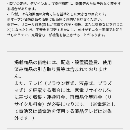
• 製品の定格、デザインおよび操作画面は、改善等のため予告なく変更す
る場合があります。
• 「v型」は有効画面の対角寸法を基準とした大きさの目安です。
※オープン価格商品の価格は販売店にお問い合わせください。
※万一、リコール対象(当社が無償で点検・修理、または交換などを行うこ
と)になったとき、不安全を回避するために、当社がモニター画面でお知ら
せしたうえで、充電含む一部機能を停止させることがあります。
掲載商品の価格には、配送・設置調整費、使用
済み商品の引き取り費等は含まれておりませ
ん。
また、テレビ（ブラウン管式、液晶式、プラズ
マ式）を廃棄する場合には、家電リサイクル法
に基づく収集・運搬料金、再商品化等料金（リ
サイクル料金）が必要になります。（※電源とし
て電池又は蓄電池を使用する液晶テレビは対象
外です。）