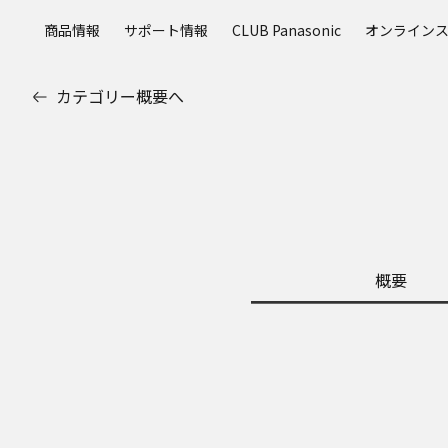
メ
商品情報
サポート情報
CLUB Panasonic
オンライン
イ
ン
コ
カテゴリー概要へ
ン
テ
ン
ツ
に
ス
キ
ッ
概要
プ