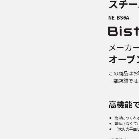
スチー
NE-BS6A
メーカ
オープ
この商品はお
一部店舗では
高機能で
簡単につくれ
裏返さなくて
「大火力平面