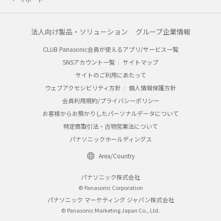
予告なく、発売当初のものに代えて、改訂版を本
ウェブサイトに掲載する場合もあります。ただ
し、本ウェブサイトに公開されている取扱説明書
法人向け製品・ソリューション
は、商品本体に同梱する取扱説明書の変更の度に
グループ企業情報
修正・更新するものではありません。
CLUB Panasonic会員が使えるアプリ/サービス一覧
商品には、取扱説明書を補足する操作ガイドなど
SNSアカウント一覧
サイトマップ
の印刷物が同梱されていることがありますが、本
サイトのご利用にあたって
ウェブサイトではそれらの印刷物は公開しており
ませんことをご了承ください。
ウェブアクセシビリティ方針
個人情報保護方針
会員利用規約/プライバシーポリシー
安全上のご注意
お客様からお預かりしたパーソナルデータについて
商品ご使用時の安全上のご注意については、取扱
説明書に記載または別途同梱の別紙にてお客様に
特定商取引法・古物営業法について
ご提供しておりますが、本ウェブサイトでは別紙
パナソニックホールディングス
にて提供している情報は公開しておりません。
Area/Country
取扱説明書中に記載する安全上のご注意は、法的
規制などの変化に応じて変更する場合がありま
パナソニック株式会社
す。お手持ちの商品に関し、本ウェブサイトに公
© Panasonic Corporation
開されている取扱説明書に記載の安全上のご注意
パナソニック マーケティング ジャパン株式会社
についてのご質問等がありましたら、ご購入店、
© Panasonic Marketing Japan Co., Ltd.
お近くの当社商品の取扱店、または当社サービス