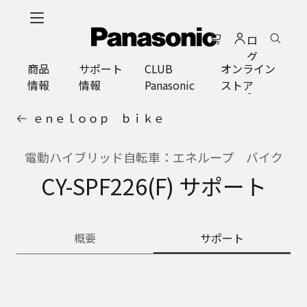
メ
イ
ロ
ン
グ
コ
商品
サポート
CLUB
オンライン
イ
ン
情報
情報
Panasonic
ストア
ン
テ
ン
ｅｎｅｌｏｏｐ ｂｉｋｅ
ツ
に
ス
電動ハイブリッド自転車：エネループ バイク
キ
CY-SPF226(F) サポート
ッ
プ
概要
サポート