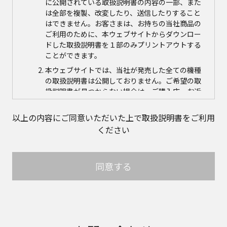
に公開されている取扱説明書の内容の一部、また
は全部を複製、改変したり、送信したりすること
はできません。お客さまは、お持ちの当社商品の
ご利用のために、本ウェブサイトからダウンロー
ドした取扱説明書を１部のみプリントアウトする
ことができます。
本ウェブサイトでは、当社が発売した全ての機種
の取扱説明書は公開しておりません。ご希望の取
扱説明書が見つからない場合は、ご購入店、お近
くの当社商品の取扱店、または当社サービス会社
に直接お問い合わせの上、ご購入いただきますよ
以上の内容にご同意いただいた上で取扱説明書をご利用
うお願いいたします。ただし、商品自体の生産中
ください
止などの理由により、当該商品につき取扱説明書
をご提供できない場合がありますので、あらかじ
めご了承ください。
同意する
本ウェブサイトに公開されている取扱説明書の対
象商品が生産中止などの理由でご購入できない場
合がありますので、あらかじめご了承ください。
取扱説明書の内容
取扱説明書に記載のご相談窓口における個人情報