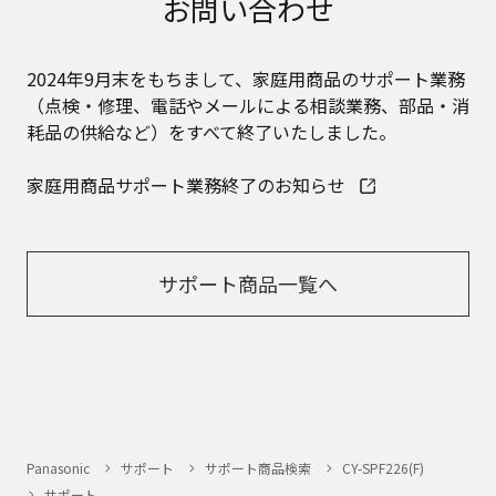
お問い合わせ
のお取り扱いについて。パナソニック株式会社お
よびその関係会社は、お客様の個人情報やご相談
内容を、ご相談への対応や修理、その確認などの
2024年9月末をもちまして、家庭用商品のサポート業務
ために利用し、その記録を残すことがあります。
また、個人情報を適切に管理し、修理業務を委託
（点検・修理、電話やメールによる相談業務、部品・消
する場合や正当な理由がある場合を除き、第三者
耗品の供給など）をすべて終了いたしました。
に提供しません。お問い合わせは、ご相談された
窓口にご連絡ください。
家庭用商品サポート業務終了のお知らせ
なお、本ウェブサイトに公開されている取扱説明
書は、原則として商品が発売された当初のものを
掲載しています。したがいまして、会社名やお客
様ご相談窓口の連絡先などが変更されている場合
サポート商品一覧へ
があります。また、本ウェブサイトに公開されて
いる説明書の記載内容と、お客様がお持ちの商品
の仕様がその後のマイナーチェンジにより、異な
る場合があります。本ウェブサイトに公開されて
いる取扱説明書の内容とお手持ちの商品の仕様に
相違がある場合は、ご購入店、お近くの当社商品
の取扱店、または当社サービス会社に直接お問い
合わせください。また、商品に同梱される取扱説
Panasonic
サポート
サポート商品検索
CY-SPF226(F)
明書が改訂されている場合、当社の選択により、
サポート