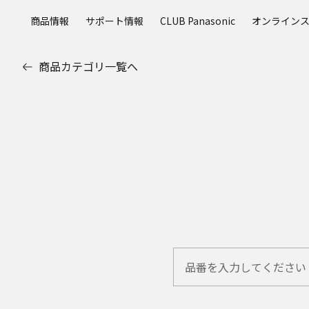
メ
商品情報
サポート情報
CLUB Panasonic
オンライン
イ
ン
コ
商品カテゴリ一覧へ
ン
テ
ン
ツ
に
ス
キ
ッ
プ