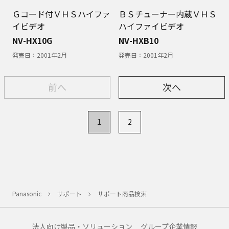
Ｇコード付ＶＨＳハイファ
ＢＳチューナー内蔵ＶＨＳ
イビデオ
ハイファイビデオ
NV-HX10G
NV-HXB10
発売日：
2001年2月
発売日：
2001年2月
前へ
次へ
1
2
Panasonic
サポート
サポート商品検索
法人向け製品・ソリューション
グループ企業情報