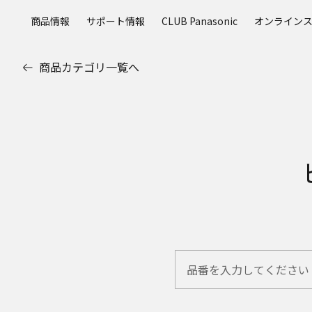
メ
商品情報
サポート情報
CLUB Panasonic
オンライン
イ
ン
コ
商品カテゴリ一覧へ
ン
テ
ン
ツ
に
ス
キ
ッ
プ