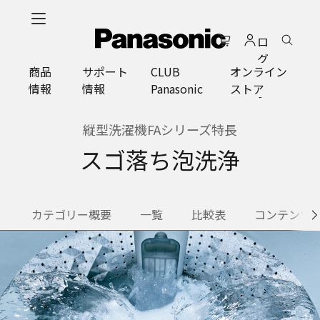
メ
イ
ロ
ン
グ
コ
商品
サポート
CLUB
オンライン
イ
ン
情報
情報
Panasonic
ストア
ン
テ
ン
ツ
縦型洗濯機FAシリーズ特長​
に
スゴ落ち泡洗浄
ス
キ
ッ
プ
カテゴリー概要
一覧
比較表
コンテンツ