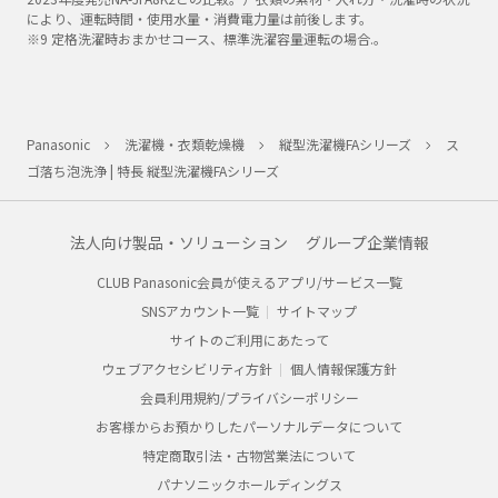
により、運転時間・使用水量・消費電力量は前後します。
※9 定格洗濯時おまかせコース、標準洗濯容量運転の場合.。​
Panasonic
洗濯機・衣類乾燥機
縦型洗濯機FAシリーズ
ス
ゴ落ち泡洗浄 | 特長 縦型洗濯機FAシリーズ
法人向け製品・ソリューション
グループ企業情報
CLUB Panasonic会員が使えるアプリ/サービス一覧
SNSアカウント一覧
サイトマップ
サイトのご利用にあたって
ウェブアクセシビリティ方針
個人情報保護方針
会員利用規約/プライバシーポリシー
お客様からお預かりしたパーソナルデータについて
特定商取引法・古物営業法について
パナソニックホールディングス