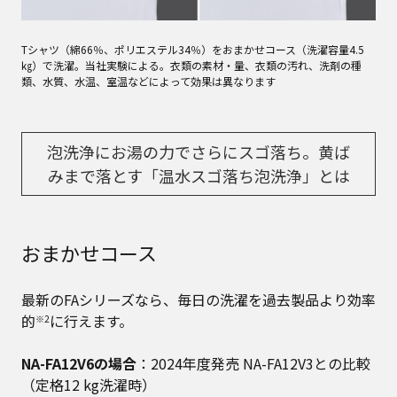
Tシャツ（綿66％、ポリエステル34％）をおまかせコース（洗濯容量4.5
㎏）で洗濯。当社実験による。衣類の素材・量、衣類の汚れ、洗剤の種
類、水質、水温、室温などによって効果は異なります
泡洗浄にお湯の力でさらにスゴ落ち。黄ば
みまで落とす「温水スゴ落ち泡洗浄」とは
おまかせコース
最新のFAシリーズなら、毎日の洗濯を過去製品より効率
的
に行えます。
※2
NA-FA12V6の場合
​：2024年度発売 NA-FA12V3との比較
（定格12 kg洗濯時）