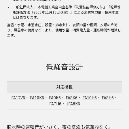
​一般社団法人 日本電機工業会自主基準「洗濯性能評価方法」「乾燥性
能評価方法（2009年11月19日改定）」による消費電力量・使用水量
とは異なります。​
室温・水温、水道水圧、設置・排水条件、衣類の量や種類、衣類の片寄
り、風呂水の使用などにより、使用水量・消費電力量・運転時間が増減し
ます。​
低騒音設計
対応機種
FA12V6
・
FA10K6
・
FA9K6
・
FA8K6
・
FA10H6
・
FA8H6
・
FA7H6
・
JFA8K6
脱水時の運転音が小さく、夜の洗濯も気兼ねなく。