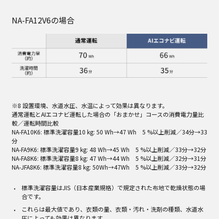
NA-FA12V6の場合​
※8 設置環境、水道水圧、水温によって効果は異なります。​
通常運転とAIエコナビ運転した場合の「おまかせ」コースの消費電力量比
較／運転時間比較
NA-FA10K6: 標準洗濯容量10 kg: 50 Wh→47 Wh 5 %以上削減／34分→33
分
NA-FA9K6: 標準洗濯容量9 kg: 48 Wh→45 Wh 5 %以上削減／33分→32分
NA-FA8K6: 標準洗濯容量8 kg: 47 Wh→44 Wh 5 %以上削減／32分→31分
NA-JFA8K6: 標準洗濯容量8 kg: 50Wh→47Wh 5 %以上削減／33分→32分
標準洗濯容量はJIS（日本産業規格）で規定された布地で乾燥状態の場
合です。​
​これらは最大値であり、衣類の量、衣類・汚れ・洗剤の種類、水道水
圧によっても効果は異なります。​