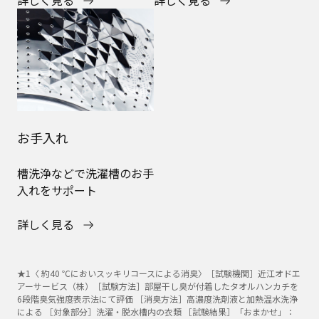
詳しく見る
詳しく見る
お手入れ
槽洗浄などで洗濯槽のお手
入れをサポート
詳しく見る
★1〈 約40 ℃においスッキリコースによる消臭〉［試験機関］近江オドエ
アーサービス（株）［試験方法］部屋干し臭が付着したタオルハンカチを
6段階臭気強度表示法にて評価 ［消臭方法］高濃度洗剤液と加熱温水洗浄
による ［対象部分］洗濯・脱水槽内の衣類 ［試験結果］「おまかせ」：