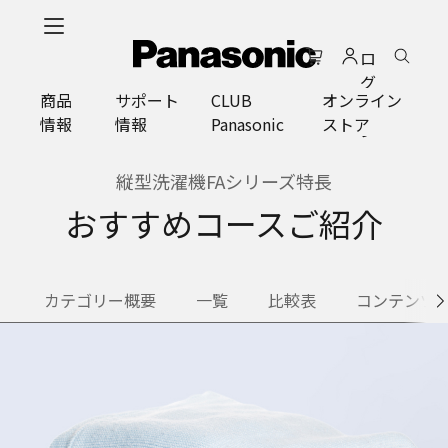
メ
イ
ロ
ン
グ
コ
商品
サポート
CLUB
オンライン
イ
ン
情報
情報
Panasonic
ストア
ン
テ
ン
ツ
縦型洗濯機FAシリーズ特長
に
おすすめコースご紹介
ス
キ
ッ
プ
カテゴリー概要
一覧
比較表
コンテンツ