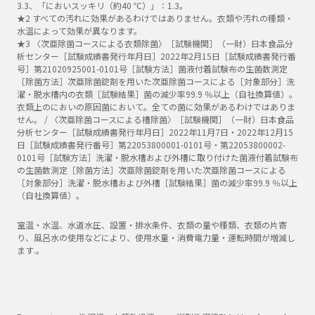
3.3、「においスッキリ（約40 ℃）」：1.3。
★2 すべての汚れに効果があるわけではありません。衣類や汚れの種類・
水温によって効果が異なります。
★3 〈次亜除菌コースによる衣類除菌〉［試験機関］（一財）日本食品分
析センター［試験成績書発行年月日］2022年2月15日［試験成績書発行番
号］第21020925001-0101号［試験方法］菌液付着試験布の生菌数測定
［除菌方法］次亜除菌錠剤を用いた次亜除菌コースによる［対象部分］洗
濯・脱水槽内の衣類［試験結果］菌の減少率99.9 ％以上（自社換算値）。
衣類上のにおいの原因菌において。全ての菌に効果があるわけではありま
せん。 / 〈次亜除菌コースによる槽除菌〉［試験機関］（一財）日本食品
分析センター［試験成績書発行年月日］2022年11月7日・2022年12月15
日［試験成績書発行番号］第22053800001-0101号・第22053800002-
0101号［試験方法］洗濯・脱水槽および外槽に取り付けた菌液付着試験布
の生菌数測定［除菌方法］次亜除菌錠剤を用いた次亜除菌コースによる
［対象部分］洗濯・脱水槽および外槽［試験結果］菌の減少率99.9 ％以上
（自社換算値）。
室温・水温、水道水圧、設置・排水条件、衣類の量や種類、衣類の片寄
り、風呂水の使用などにより、使用水量・消費電力量・運転時間が増減し
ます.。