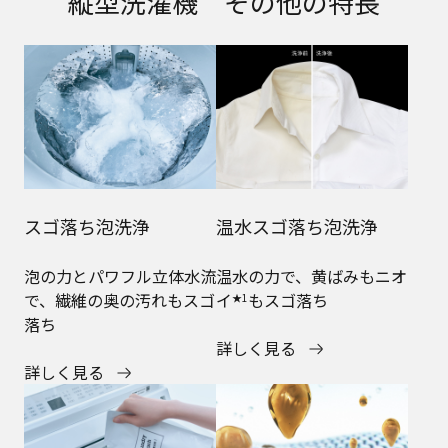
縦型洗濯機 その他の特長
スゴ落ち泡洗浄
温水スゴ落ち泡洗浄​
泡の力とパワフル立体水流
温水の力で、黄ばみもニオ
で、繊維の奥の汚れもスゴ
イ
もスゴ落ち
★1
落ち
詳しく見る
詳しく見る