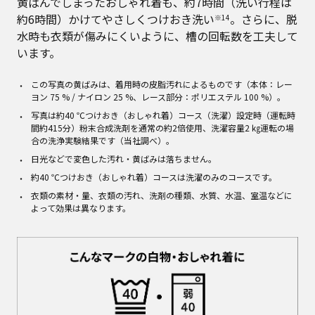
黄ばんでしまったおしゃれ着も、約7時間（洗い行程は
約6時間）かけてやさしくつけおき洗い
。さらに、脱
※14
水時も衣類が傷みにくいように、槽の回転数を工夫して
います。
この写真の黄ばみは、着用時の皮脂汚れによるものです（本体：レー
ヨン 75 % / ナイロン 25 %、レース部分：ポリエステル 100 %）。
写真は約40 ℃つけおき（おしゃれ着）コース（洗濯）設定時（運転時
間約415分）粉末合成洗剤を通常の約2倍使用、洗濯容量2 ㎏運転の場
合の洗浄実験結果です（当社調べ）。
日光などで変色した汚れ・黄ばみは落ちません。
約40 ℃つけおき（おしゃれ着）コースは洗濯のみのコースです。
衣類の素材・量、衣類の汚れ、洗剤の種類、水質、水温、室温などに
よって効果は異なります。