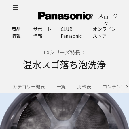
メ
イ
ロ
ン
グ
コ
商品
サポート
CLUB
オンライン
イ
ン
情報
情報
Panasonic
ストア
ン
テ
ン
ツ
LXシリーズ特長：
に
温水スゴ落ち泡洗浄
ス
キ
ッ
プ
カテゴリー概要
一覧
比較表
コンテンツ