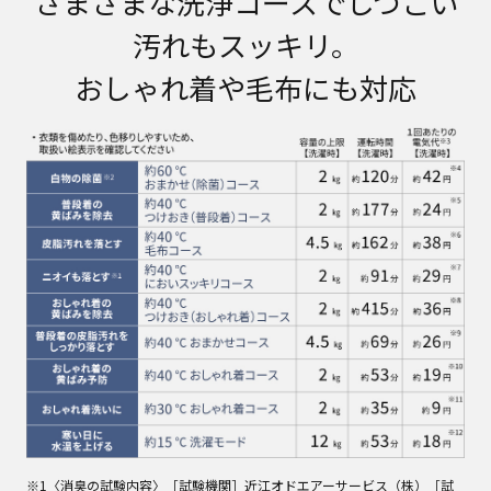
さまざまな洗浄コースでしつこい
汚れもスッキリ。
おしゃれ着や毛布にも対応
※1〈消臭の試験内容〉［試験機関］近江オドエアーサービス（株）［試