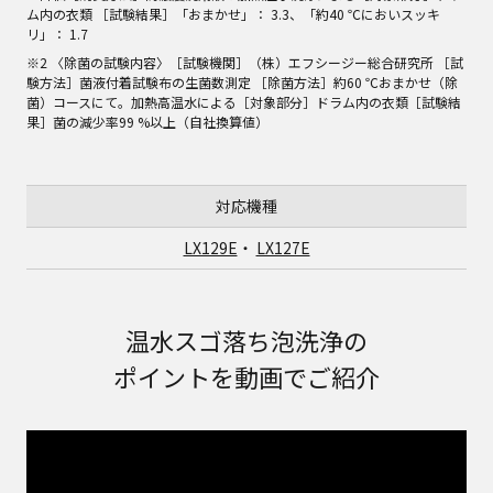
ム内の衣類 ［試験結果］「おまかせ」： 3.3、「約40 ℃においスッキ
リ」： 1.7
※2 〈除菌の試験内容〉［試験機関］（株）エフシージー総合研究所 ［試
験方法］菌液付着試験布の生菌数測定 ［除菌方法］約60 ℃おまかせ（除
菌）コースにて。加熱高温水による［対象部分］ドラム内の衣類［試験結
果］菌の減少率99 %以上（自社換算値）
対応機種
LX129E
・
LX127E
温水スゴ落ち泡洗浄の
ポイントを動画でご紹介