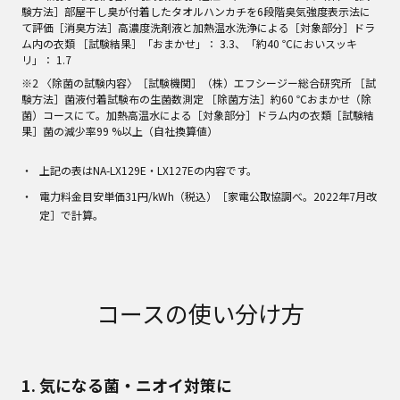
験方法］部屋干し臭が付着したタオルハンカチを6段階臭気強度表示法に
て評価［消臭方法］高濃度洗剤液と加熱温水洗浄による［対象部分］ドラ
ム内の衣類 ［試験結果］「おまかせ」： 3.3、「約40 ℃においスッキ
リ」： 1.7
※2 〈除菌の試験内容〉［試験機関］（株）エフシージー総合研究所 ［試
験方法］菌液付着試験布の生菌数測定 ［除菌方法］約60 ℃おまかせ（除
菌）コースにて。加熱高温水による［対象部分］ドラム内の衣類［試験結
果］菌の減少率99 %以上（自社換算値）
上記の表はNA-LX129E・LX127Eの内容です。
電力料金目安単価31円/kWh（税込）［家電公取協調べ。2022年7月改
定］で計算。
コースの使い分け方
1. 気になる菌・ニオイ対策に