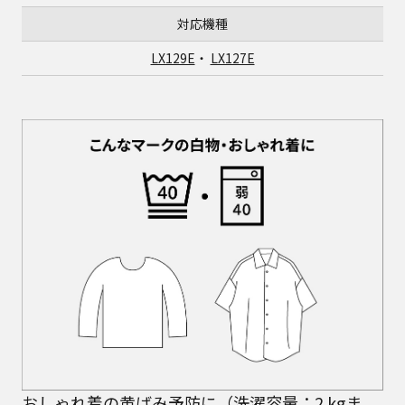
対応機種
LX129E
・
LX127E
おしゃれ着の黄ばみ予防に（洗濯容量：2 kgま