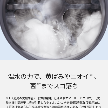
温水の力で、黄ばみやニオイ
、
※1
菌
までスゴ落ち
※2
※1〈消臭の試験内容〉［試験機関］近江オドエアーサービス（株）［試
験方法］部屋干し臭が付着したタオルハンカチを6段階臭気強度表示法に
て評価［消臭方法］高濃度洗剤液と加熱温水洗浄による［対象部分］ドラ